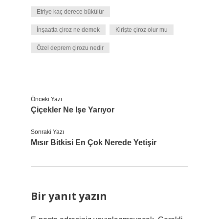
Etriye kaç derece bükülür
İnşaatta çiroz ne demek
Kirişte çiroz olur mu
Özel deprem çirozu nedir
Önceki Yazı
Çiçekler Ne Işe Yarıyor
Sonraki Yazı
Mısır Bitkisi En Çok Nerede Yetişir
Bir yanıt yazın