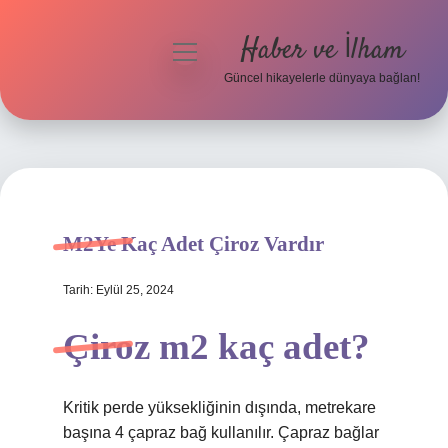
Haber ve İlham
menüyü
aç
Güncel hikayelerle dünyaya bağlan!
Anasayfa
Gizlilik Politikası
Yasal Uyarı
M2Ye Kaç Adet Çiroz Vardır
Hakkımızda
Tarih: Eylül 25, 2024
Çiroz m2 kaç adet?
Kritik perde yüksekliğinin dışında, metrekare
başına 4 çapraz bağ kullanılır. Çapraz bağlar