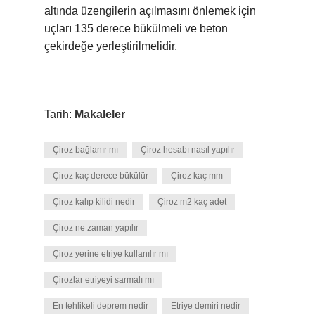
altında üzengilerin açılmasını önlemek için
uçları 135 derece bükülmeli ve beton
çekirdeğe yerleştirilmelidir.
Tarih:
Makaleler
Çiroz bağlanır mı
Çiroz hesabı nasıl yapılır
Çiroz kaç derece bükülür
Çiroz kaç mm
Çiroz kalıp kilidi nedir
Çiroz m2 kaç adet
Çiroz ne zaman yapılır
Çiroz yerine etriye kullanılır mı
Çirozlar etriyeyi sarmalı mı
En tehlikeli deprem nedir
Etriye demiri nedir