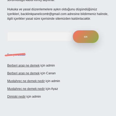
sorumluluğu kabul etmiş sayılırlar.
Hukuka ve yasal düzenlemelere aykırı olduğunu düşündüğünüz
içerikleri,
backlinkpanelicomtr@gmail.com
adresine bildirmeniz halinde,
ilgili içerikler yasal süre içerisinde sitemizden kaldırılacaktır.
Arama
Son yorumlar
Berberi arap ne demek
için
admin
Berberi arap ne demek
için
Canan
Mustahrec ne demek nedir
için
admin
Mustahrec ne demek nedir
için
Ayaz
Dimiski nedir
için
admin