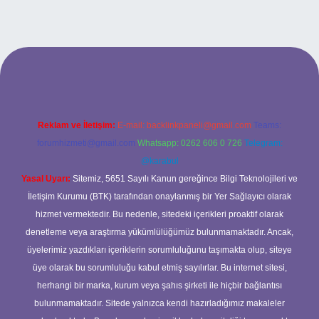
et/
Reklam ve İletişim:
E-mail:
backlinkpaneli@gmail.com
Teams:
forumhizmeti@gmail.com
Whatsapp: 0262 606 0 726
Telegram:
@karabul
Yasal Uyarı:
Sitemiz, 5651 Sayılı Kanun gereğince Bilgi Teknolojileri ve
İletişim Kurumu (BTK) tarafından onaylanmış bir Yer Sağlayıcı olarak
hizmet vermektedir. Bu nedenle, sitedeki içerikleri proaktif olarak
denetleme veya araştırma yükümlülüğümüz bulunmamaktadır. Ancak,
üyelerimiz yazdıkları içeriklerin sorumluluğunu taşımakta olup, siteye
üye olarak bu sorumluluğu kabul etmiş sayılırlar. Bu internet sitesi,
herhangi bir marka, kurum veya şahıs şirketi ile hiçbir bağlantısı
bulunmamaktadır. Sitede yalnızca kendi hazırladığımız makaleler