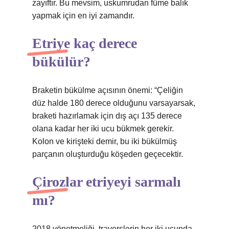
zayıftır. Bu mevsim, uskumrudan füme balık
yapmak için en iyi zamandır.
Etriye kaç derece
bükülür?
Braketin bükülme açısının önemi: “Çeliğin
düz halde 180 derece olduğunu varsayarsak,
braketi hazırlamak için dış açı 135 derece
olana kadar her iki ucu bükmek gerekir.
Kolon ve kirişteki demir, bu iki bükülmüş
parçanın oluşturduğu köşeden geçecektir.
Çirozlar etriyeyi sarmalı
mı?
2018 yönetmeliği, traverslerin her iki ucunda