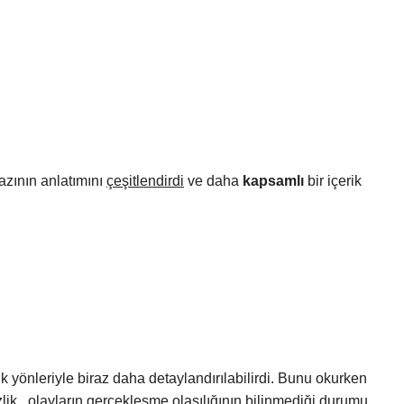
azının anlatımını
çeşitlendirdi
ve daha
kapsamlı
bir içerik
knik yönleriyle biraz daha detaylandırılabilirdi. Bunu okurken
sizlik , olayların gerçekleşme olasılığının bilinmediği durumu