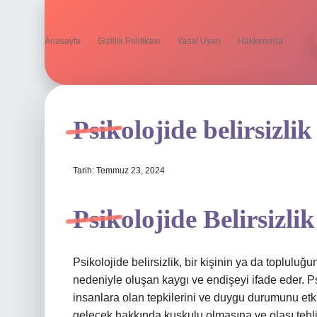
Anasayfa
Gizlilik Politikası
Yasal Uyarı
Hakkımızda
Psikolojide belirsizlik
Tarih: Temmuz 23, 2024
Psikolojide Belirsizlik
Psikolojide belirsizlik, bir kişinin ya da topluluğ
nedeniyle oluşan kaygı ve endişeyi ifade eder. Ps
insanlara olan tepkilerini ve duygu durumunu etkil
gelecek hakkında kuşkulu olmasına ve olası tehli