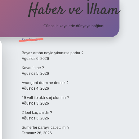
Haber ve İlham
Güncel hikayelerle dünyaya bağlan!
Sidebar
Son Yazılar
elexbet güncel adres
Beyaz araba neyle yıkanırsa parlar ?
Ağustos 6, 2026
Kavanin ne ?
Ağustos 5, 2026
Avangard dram ne demek ?
Ağustos 4, 2026
19 volt ile akü şarj olur mu ?
Ağustos 3, 2026
2 feet kaç cm’dir ?
Ağustos 3, 2026
Sümerler parayı icat etti mi ?
Temmuz 28, 2026