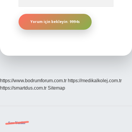
https://www.bodrumforum.com.tr
https://medikalkolej.com.tr
https://smartdus.com.tr
Sitemap
Sidebar
Son Yazılar