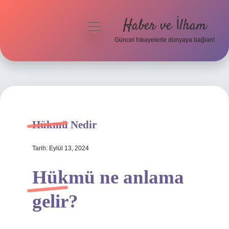
Haber ve İlham
menüyü
aç
Güncel hikayelerle dünyaya bağlan!
Anasayfa
Gizlilik Politikası
Yasal Uyarı
Hükmü Nedir
Hakkımızda
Tarih: Eylül 13, 2024
Hükmü ne anlama
gelir?