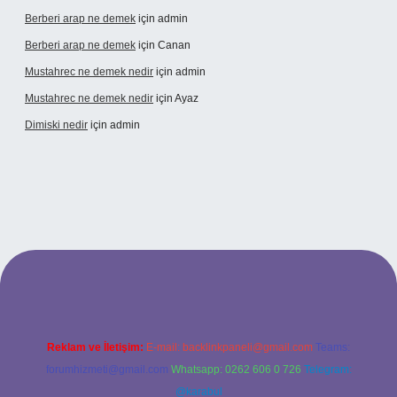
Berberi arap ne demek
için
admin
Berberi arap ne demek
için
Canan
Mustahrec ne demek nedir
için
admin
Mustahrec ne demek nedir
için
Ayaz
Dimiski nedir
için
admin
/
Reklam ve İletişim:
E-mail:
backlinkpaneli@gmail.com
Teams:
forumhizmeti@gmail.com
Whatsapp: 0262 606 0 726
Telegram:
@karabul