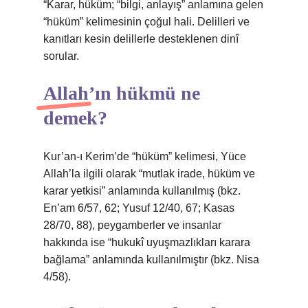
“Karar, hüküm; “bilgi, anlayış” anlamına gelen
“hüküm” kelimesinin çoğul hali. Delilleri ve
kanıtları kesin delillerle desteklenen dinî
sorular.
Allah’ın hükmü ne
demek?
Kur’an-ı Kerim’de “hüküm” kelimesi, Yüce
Allah’la ilgili olarak “mutlak irade, hüküm ve
karar yetkisi” anlamında kullanılmış (bkz.
En’am 6/57, 62; Yusuf 12/40, 67; Kasas
28/70, 88), peygamberler ve insanlar
hakkında ise “hukukî uyuşmazlıkları karara
bağlama” anlamında kullanılmıştır (bkz. Nisa
4/58).