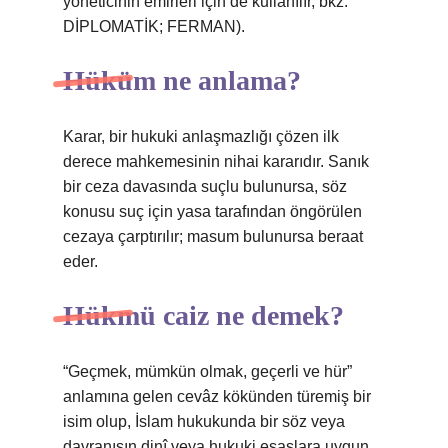
yöneticinin emirleri için de kullanılır, bkz.
DİPLOMATİK; FERMAN).
Hüküm ne anlama?
Karar, bir hukuki anlaşmazlığı çözen ilk
derece mahkemesinin nihai kararıdır. Sanık
bir ceza davasında suçlu bulunursa, söz
konusu suç için yasa tarafından öngörülen
cezaya çarptırılır; masum bulunursa beraat
eder.
Hükmü caiz ne demek?
“Geçmek, mümkün olmak, geçerli ve hür”
anlamına gelen cevâz kökünden türemiş bir
isim olup, İslam hukukunda bir söz veya
davranışın dinî veya hukuki esaslara uygun