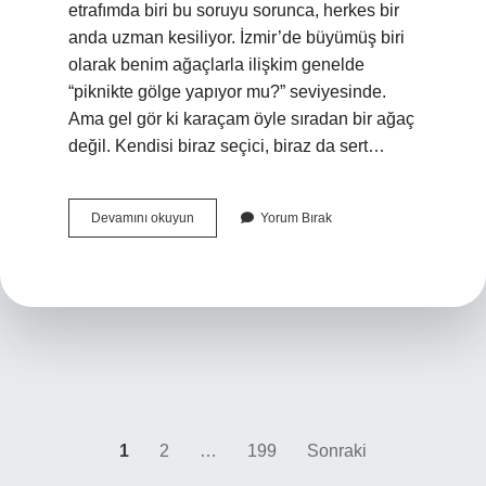
etrafımda biri bu soruyu sorunca, herkes bir
anda uzman kesiliyor. İzmir’de büyümüş biri
olarak benim ağaçlarla ilişkim genelde
“piknikte gölge yapıyor mu?” seviyesinde.
Ama gel gör ki karaçam öyle sıradan bir ağaç
değil. Kendisi biraz seçici, biraz da sert…
Karaçam
Devamını okuyun
Yorum Bırak
hangi
iklimde
yetişir
?
Yazı
1
2
…
199
Sonraki