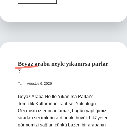
nedir
ne
işe
yarar
?
Beyaz araba neyle yıkanırsa parlar
?
Tarih: Ağustos 6, 2026
Beyaz Araba Ne İle Yıkanırsa Parlar?
Temizlik Kültürünün Tarihsel Yolculuğu
Geçmişin izlerini anlamak, bugün yaptığımız
sıradan seçimlerin ardındaki büyük hikâyeleri
görmemizi sağlar; çünkü bazen bir arabanın