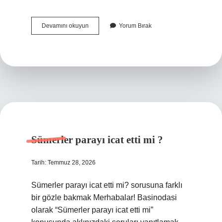
2
Devamını okuyun
Yorum Bırak
feet
kaç
cm’dir
?
Sümerler parayı icat etti mi ?
Tarih: Temmuz 28, 2026
Sümerler parayı icat etti mi? sorusuna farklı
bir gözle bakmak Merhabalar! Basinodasi
olarak “Sümerler parayı icat etti mi”