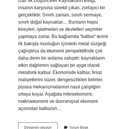
Dair İlk Düşünceler Kaynakların kıtlığı,
insanın karşısına sürekli çıkan, zorlayıcı bir
gerçekliktir. Sınırlı zaman, sınırlı sermaye,
sınırlı doğal kaynaklar… Bunların hepsi
bireyleri, işletmeleri ve devletleri seçimler
yapmaya zorlar. Bu bağlamda “kalbur” terimi
ilk bakışta musluğun içindeki metal süzgeği
çağrıştırsa da ekonomi perspektifinde çok
daha derin bir anlama sahiptir: kaynakların
etkin dağılımını sağlayan bir aygıt olarak
metaforik kalbur. Ekonomide kalbur, fırsat
maliyetlerini süzer, dengesizlikleri belirler,
piyasa mekanizmalarının nasıl çalıştığını
ortaya koyar. Aşağıda mikroekonomi,
makroekonomi ve davranışsal ekonomi
açısından kalburun…
Kalbur
Devamını okuyun
Yorum Bırak