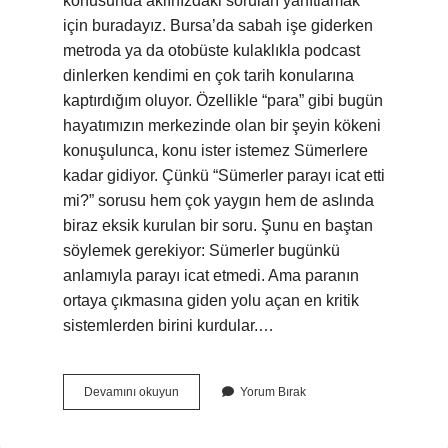
konusunda aklınızdaki soruları yanıtlamak
için buradayız. Bursa’da sabah işe giderken
metroda ya da otobüste kulaklıkla podcast
dinlerken kendimi en çok tarih konularına
kaptırdığım oluyor. Özellikle “para” gibi bugün
hayatımızın merkezinde olan bir şeyin kökeni
konuşulunca, konu ister istemez Sümerlere
kadar gidiyor. Çünkü “Sümerler parayı icat etti
mi?” sorusu hem çok yaygın hem de aslında
biraz eksik kurulan bir soru. Şunu en baştan
söylemek gerekiyor: Sümerler bugünkü
anlamıyla parayı icat etmedi. Ama paranın
ortaya çıkmasına giden yolu açan en kritik
sistemlerden birini kurdular.…
Sümerler
Devamını okuyun
Yorum Bırak
parayı
icat
etti