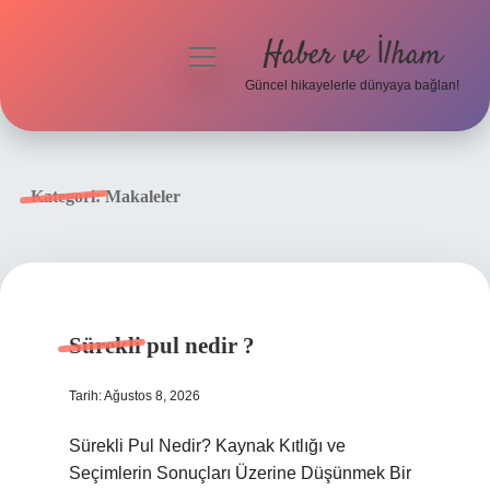
Haber ve İlham
menüyü
aç
Güncel hikayelerle dünyaya bağlan!
Anasayfa
Gizlilik Politikası
Kategori:
Makaleler
Yasal Uyarı
Hakkımızda
Sürekli pul nedir ?
Tarih: Ağustos 8, 2026
Sürekli Pul Nedir? Kaynak Kıtlığı ve
Seçimlerin Sonuçları Üzerine Düşünmek Bir