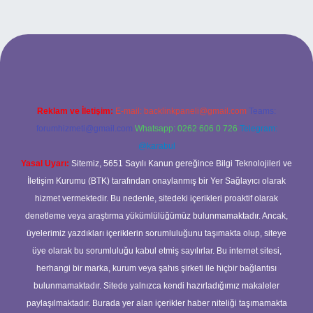
bet güncel adresi
https://tulipbett.net/
Reklam ve İletişim:
E-mail:
backlinkpaneli@gmail.com
Teams:
forumhizmeti@gmail.com
Whatsapp: 0262 606 0 726
Telegram:
@karabul
Yasal Uyarı:
Sitemiz, 5651 Sayılı Kanun gereğince Bilgi Teknolojileri ve
İletişim Kurumu (BTK) tarafından onaylanmış bir Yer Sağlayıcı olarak
hizmet vermektedir. Bu nedenle, sitedeki içerikleri proaktif olarak
denetleme veya araştırma yükümlülüğümüz bulunmamaktadır. Ancak,
üyelerimiz yazdıkları içeriklerin sorumluluğunu taşımakta olup, siteye
üye olarak bu sorumluluğu kabul etmiş sayılırlar. Bu internet sitesi,
herhangi bir marka, kurum veya şahıs şirketi ile hiçbir bağlantısı
bulunmamaktadır. Sitede yalnızca kendi hazırladığımız makaleler
paylaşılmaktadır. Burada yer alan içerikler haber niteliği taşımamakta