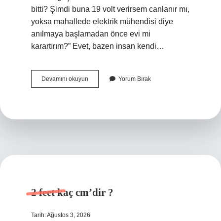
bitti? Şimdi buna 19 volt verirsem canlanır mı,
yoksa mahallede elektrik mühendisi diye
anılmaya başlamadan önce evi mi
karartırım?” Evet, bazen insan kendi…
19
Devamını okuyun
Yorum Bırak
volt
ile
akü
şarj
olur
mu
?
2 feet kaç cm’dir ?
Tarih: Ağustos 3, 2026