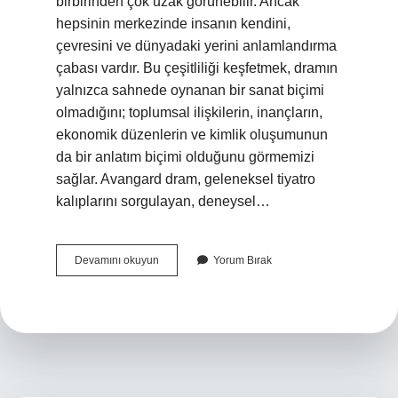
birbirinden çok uzak görünebilir. Ancak
hepsinin merkezinde insanın kendini,
çevresini ve dünyadaki yerini anlamlandırma
çabası vardır. Bu çeşitliliği keşfetmek, dramın
yalnızca sahnede oynanan bir sanat biçimi
olmadığını; toplumsal ilişkilerin, inançların,
ekonomik düzenlerin ve kimlik oluşumunun
da bir anlatım biçimi olduğunu görmemizi
sağlar. Avangard dram, geleneksel tiyatro
kalıplarını sorgulayan, deneysel…
Avangard
Devamını okuyun
Yorum Bırak
dram
ne
demek
?