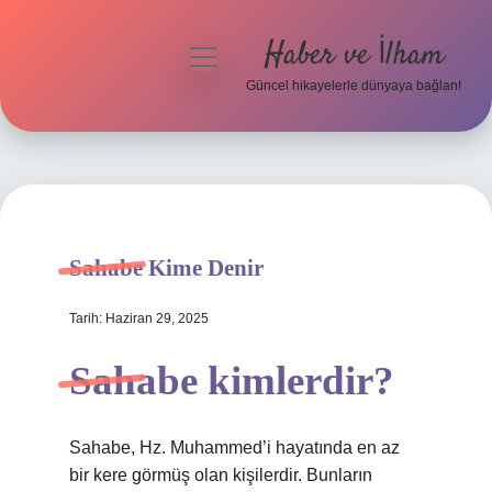
Haber ve İlham
menüyü
aç
Güncel hikayelerle dünyaya bağlan!
Anasayfa
Gizlilik Politikası
Yasal Uyarı
Sahabe Kime Denir
Hakkımızda
Tarih: Haziran 29, 2025
Sahabe kimlerdir?
Sahabe, Hz. Muhammed’i hayatında en az
bir kere görmüş olan kişilerdir. Bunların