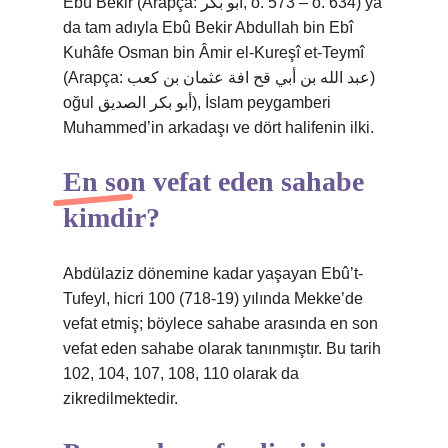
Ebû Bekir (Arapça: أبو بكر‎, ö. 573 – ö. 634) ya
da tam adıyla Ebû Bekir Abdullah bin Ebî
Kuhâfe Osman bin Âmir el-Kureşî et-Teymî
(Arapça: عبد الله بن أبي قح افة عثمان بن كعب)
oğul أبو بكر الصديق), İslam peygamberi
Muhammed’in arkadaşı ve dört halifenin ilki.
En son vefat eden sahabe
kimdir?
Abdülaziz dönemine kadar yaşayan Ebû’t-
Tufeyl, hicri 100 (718-19) yılında Mekke’de
vefat etmiş; böylece sahabe arasında en son
vefat eden sahabe olarak tanınmıştır. Bu tarih
102, 104, 107, 108, 110 olarak da
zikredilmektedir.