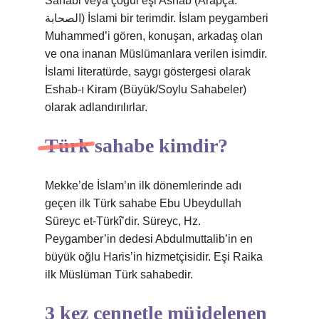
Sahabi veya çoğul eşi Ashab (Arapça:
الصحابة) İslami bir terimdir. İslam peygamberi
Muhammed’i gören, konuşan, arkadaş olan
ve ona inanan Müslümanlara verilen isimdir.
İslami literatürde, saygı göstergesi olarak
Eshab-ı Kiram (Büyük/Soylu Sahabeler)
olarak adlandırılırlar.
Türk sahabe kimdir?
Mekke’de İslam’ın ilk dönemlerinde adı
geçen ilk Türk sahabe Ebu Ubeydullah
Süreyc et-Türkî’dir. Süreyc, Hz.
Peygamber’in dedesi Abdulmuttalib’in en
büyük oğlu Haris’in hizmetçisidir. Eşi Raika
ilk Müslüman Türk sahabedir.
3 kez cennetle müjdelenen