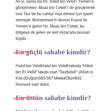
Ali’yi, sonra da Hz. Halid bin Velid’i Yemen’e
gönderirken, Muaz bin Cebel’i de göndererek
ona Taiz’de bu camiyi inşa etmesi için işaret
vermiştir. Muhammed’in devesi Kusva ile
Yemen’e gelen Hz. Muaz bin Cebel, bu
bölgeye ilk gelen ve sert mizacıyla tanınan
kişidir.
En güçlü sahabe kimdir?
Halid bin VelidHalid bin VelidHatında “Hâlid
bin El-Velîd” lakabı olan “Seyfullah” (Allah’ın
Kılıcı)Doğum583-587 MekkeÖlüm642
Humus4 satır daha
En üstün sahabe kimdir?