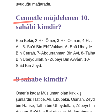
uyuduğu mağaradır.
Cennetle müjdelenen 10.
sahâbî kimdir?
Ebu Bekir, 2-Hz. Ömer, 3-Hz. Osman, 4-Hz.
Ali, 5- Sa’d Bin Ebî Vakkas, 6- Ebû Ubeyde
Bin Cerrah, 7- Abdurrahman Bin Avf, 8- Talha
Bin Ubeydullah, 9- Zübeyr Bin Avvâm, 10-
Saîd Bin Zeyd.
9 sahabe kimdir?
Ömer’e kadar Müslüman olan kırk kişi
şunlardır: Hatice, Ali, Ebubekir, Osman, Zeyd
bin Harise, Talha bin Ubeydullah, Zübeyr bin
Avvam, Sa’d bin Ebi Vakkas, Abdurrahman