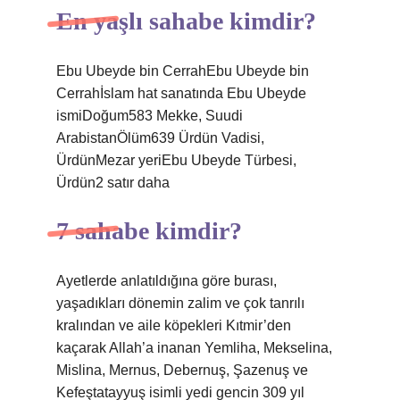
En yaşlı sahabe kimdir?
Ebu Ubeyde bin CerrahEbu Ubeyde bin
Cerrahİslam hat sanatında Ebu Ubeyde
ismiDoğum583 Mekke, Suudi
ArabistanÖlüm639 Ürdün Vadisi,
ÜrdünMezar yeriEbu Ubeyde Türbesi,
Ürdün2 satır daha
7 sahabe kimdir?
Ayetlerde anlatıldığına göre burası,
yaşadıkları dönemin zalim ve çok tanrılı
kralından ve aile köpekleri Kıtmir’den
kaçarak Allah’a inanan Yemliha, Mekselina,
Mislina, Mernus, Debernuş, Şazenuş ve
Kefeştatayyuş isimli yedi gencin 309 yıl