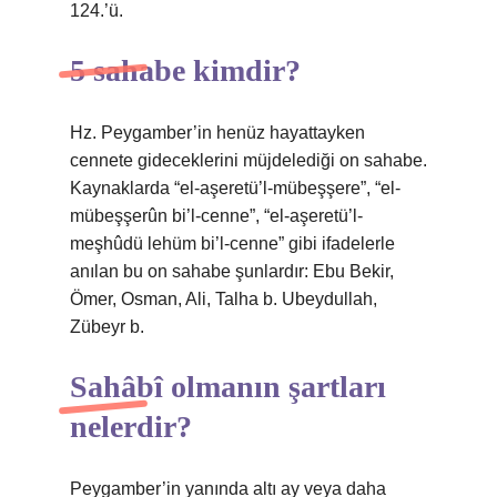
124.’ü.
5 sahabe kimdir?
Hz. Peygamber’in henüz hayattayken
cennete gideceklerini müjdelediği on sahabe.
Kaynaklarda “el-aşeretü’l-mübeşşere”, “el-
mübeşşerûn bi’l-cenne”, “el-aşeretü’l-
meşhûdü lehüm bi’l-cenne” gibi ifadelerle
anılan bu on sahabe şunlardır: Ebu Bekir,
Ömer, Osman, Ali, Talha b. Ubeydullah,
Zübeyr b.
Sahâbî olmanın şartları
nelerdir?
Peygamber’in yanında altı ay veya daha