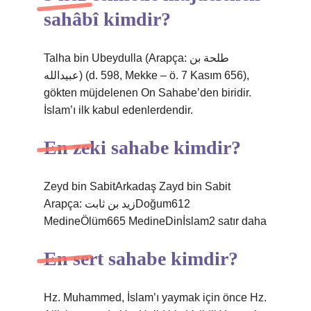
sahâbî kimdir?
Talha bin Ubeydulla (Arapça: طلحة بن
عبيدالله‎) (d. 598, Mekke – ö. 7 Kasım 656),
gökten müjdelenen On Sahabe’den biridir.
İslam’ı ilk kabul edenlerdendir.
En zeki sahabe kimdir?
Zeyd bin SabitArkadaş Zayd bin Sabit
Arapça: زيد بن ثابتDoğum612
MedineÖlüm665 MedineDinİslam2 satır daha
En sert sahabe kimdir?
Hz. Muhammed, İslam’ı yaymak için önce Hz.