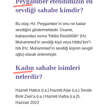
Peygamber efendimizin en
sevdiği sahabe kimdir?
Bu olay, Hz. Peygamber’in onu ne kadar
sevdiğini göstermektedir. Üsame,
babasından sonra “hibbü Resûlillâh” (Hz.
Muhammed’in sevdiği kişi) veya hibbü’bni’l-
hib (Hz. Muhammed’in sevdiği kişinin sevgili
oğlu) olarak ünlenmiştir.
Kadın sahabe isimleri
nelerdir?
Hazreti Hatice (r.a.) Hazreti Aişe (r.a.) Sevde
Binti Zam’a (r.a.) Hazreti Hafsa (r.a.)5.
Haziran 2023