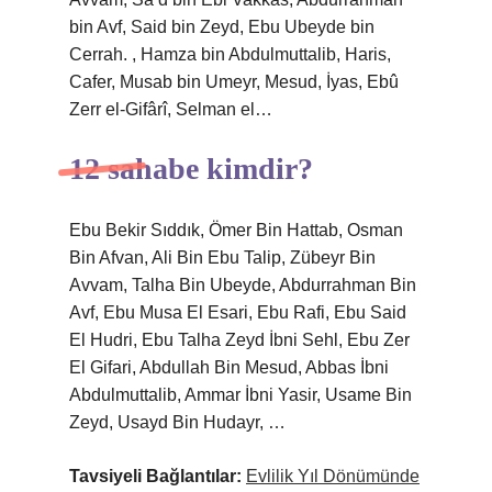
bin Avf, Said bin Zeyd, Ebu Ubeyde bin
Cerrah. , Hamza bin Abdulmuttalib, Haris,
Cafer, Musab bin Umeyr, Mesud, İyas, Ebû
Zerr el-Gifârî, Selman el…
12 sahabe kimdir?
Ebu Bekir Sıddık, Ömer Bin Hattab, Osman
Bin Afvan, Ali Bin Ebu Talip, Zübeyr Bin
Avvam, Talha Bin Ubeyde, Abdurrahman Bin
Avf, Ebu Musa El Esari, Ebu Rafi, Ebu Said
El Hudri, Ebu Talha Zeyd İbni Sehl, Ebu Zer
El Gifari, Abdullah Bin Mesud, Abbas İbni
Abdulmuttalib, Ammar İbni Yasir, Usame Bin
Zeyd, Usayd Bin Hudayr, …
Tavsiyeli Bağlantılar:
Evlilik Yıl Dönümünde