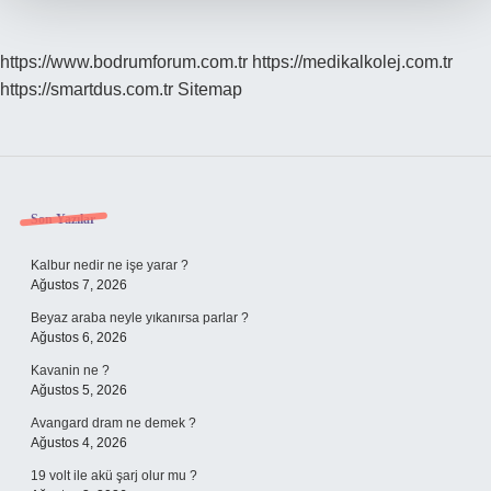
https://www.bodrumforum.com.tr
https://medikalkolej.com.tr
https://smartdus.com.tr
Sitemap
Sidebar
Son Yazılar
Kalbur nedir ne işe yarar ?
Ağustos 7, 2026
Beyaz araba neyle yıkanırsa parlar ?
Ağustos 6, 2026
Kavanin ne ?
Ağustos 5, 2026
Avangard dram ne demek ?
Ağustos 4, 2026
19 volt ile akü şarj olur mu ?