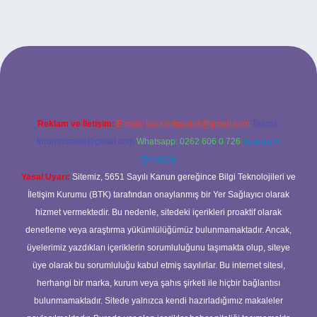
lipbett.net/
Reklam ve İletişim:
E-mail:
backlinkpaneli@gmail.com
Teams:
forumhizmeti@gmail.com
Whatsapp: 0262 606 0 726
Telegram:
@karabul
Yasal Uyarı:
Sitemiz, 5651 Sayılı Kanun gereğince Bilgi Teknolojileri ve
İletişim Kurumu (BTK) tarafından onaylanmış bir Yer Sağlayıcı olarak
hizmet vermektedir. Bu nedenle, sitedeki içerikleri proaktif olarak
denetleme veya araştırma yükümlülüğümüz bulunmamaktadır. Ancak,
üyelerimiz yazdıkları içeriklerin sorumluluğunu taşımakta olup, siteye
üye olarak bu sorumluluğu kabul etmiş sayılırlar. Bu internet sitesi,
herhangi bir marka, kurum veya şahıs şirketi ile hiçbir bağlantısı
bulunmamaktadır. Sitede yalnızca kendi hazırladığımız makaleler