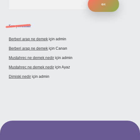
Son yorumlar
Berberi arap ne demek
için
admin
Berberi arap ne demek
için
Canan
Mustahrec ne demek nedir
için
admin
Mustahrec ne demek nedir
için
Ayaz
Dimiski nedir
için
admin
ncel adresi
https://tulipbett.net/