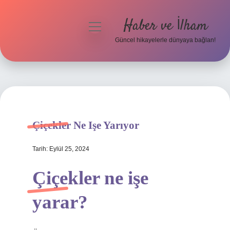
Haber ve İlham
menüyü
aç
Güncel hikayelerle dünyaya bağlan!
Anasayfa
Gizlilik Politikası
Yasal Uyarı
Çiçekler Ne Işe Yarıyor
Hakkımızda
Tarih: Eylül 25, 2024
Çiçekler ne işe
yarar?