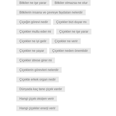
Bitkiler ne işe yarar
Bitkiler olmazsa ne olur
Bitkilerin insana ve çevreye faydaları nelerdir
Çiçeğin görevi nedir
Çiçekler bizi duyar mı
Çiçekler mutlu eder mi
Çiçekler ne işe yarar
Çiçekler ne iyi gelir
Çiçekler ne verir
Çiçekler ne yayar
Çiçekler neden önemlidir
Çiçekler strese girer mi
Çiçeklerin görevleri nelerdir
Çiçekte erkek organ nedir
Dünyada kaç tane çiçek vardır
Hangi çiçek oksijen verir
Hangi çiçekler enerji verir