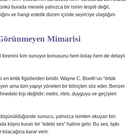
ü burada mesele yalnızca bir ismin tespiti değil,
ığını ve hangi estetik düzen içinde seyirciye ulaştığını
 Görünmeyen Mimarisi
ül törenini kim sunuyor konusunu hem kolay hem de detaylı
en kritik figürlerden biridir. Wayne C. Booth’un “örtük
en ama tüm yapıyı yöneten bir bilinçten söz eder. Benzer
nedeki kişi değildir; metni, ritmi, duyguyu ve geçişleri
 düşünüldüğünde sunucu, yalnızca isimleri okuyan biri
da köprü kuran bir “edebi ses” haline gelir. Bu ses, tıpkı
 kılacağına karar verir.