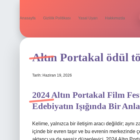
Anasayfa
Gizlilik Politikası
Yasal Uyarı
Hakkımızda
Altın Portakal ödül t
Tarih: Haziran 19, 2026
2024 Altın Portakal Film Fe
Edebiyatın Işığında Bir Anl
Kelime, yalnızca bir iletişim aracı değildir; aynı
içinde bir evren taşır ve bu evrenin merkezinde 
aktarıcı ya da sessiz düzenleyici. 2024 Altın Por