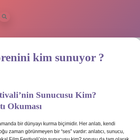
örenini kim sunuyor ?
stivali’nin Sunucusu Kim?
atı Okuması
 zamanda bir dünyayı kurma biçimidir. Her anlatı, kendi
çoğu zaman görünmeyen bir “ses” vardır: anlatıcı, sunucu,
takal Film Festivali’nin sunucusu kim? sorusu da tam olarak