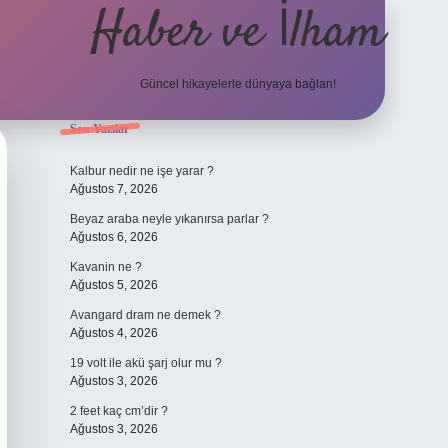
Haber ve İlham
Güncel hikayelerle dünyaya bağlan!
Sidebar
Son Yazılar
elexbet güncel adresi
https://tulipbett.net/
Kalbur nedir ne işe yarar ?
Ağustos 7, 2026
Beyaz araba neyle yıkanırsa parlar ?
Ağustos 6, 2026
Kavanin ne ?
Ağustos 5, 2026
Avangard dram ne demek ?
Ağustos 4, 2026
19 volt ile akü şarj olur mu ?
Ağustos 3, 2026
2 feet kaç cm’dir ?
Ağustos 3, 2026