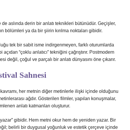
 de aslında derin bir
anlatı teknikleri
bütünüdür. Geçişler,
n bölümleri ya da bir şiirin kırılma noktaları gibidir.
luğu tek bir sabit isme indirgenmeyen, farklı oturumlarda
i açıdan “çoklu anlatıcı” tekniğini çağrıştırır. Postmodern
esi değil, çoğul ve parçalı bir anlatı dünyasını öne çıkarır.
stival Sahnesi
y) kavramı, her metnin diğer metinlerle ilişki içinde olduğunu
metinlerarası ağdır. Gösterilen filmler, yapılan konuşmalar,
emlenen anlatı katmanları oluşturur.
yazar” gibidir. Hem metni okur hem de yeniden yazar. Bir
eğil; belirli bir duygusal yoğunluk ve estetik çerçeve içinde