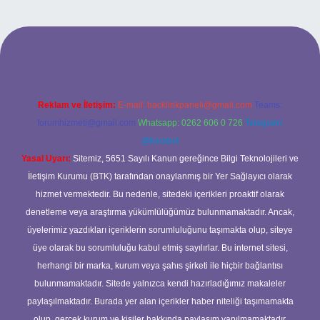
net/
Reklam ve İletişim:
E-mail:
backlinkpaneli@gmail.com
Teams:
forumhizmeti@gmail.com
Whatsapp: 0262 606 0 726
Telegram:
@karabul
Yasal Uyarı:
Sitemiz, 5651 Sayılı Kanun gereğince Bilgi Teknolojileri ve
İletişim Kurumu (BTK) tarafından onaylanmış bir Yer Sağlayıcı olarak
hizmet vermektedir. Bu nedenle, sitedeki içerikleri proaktif olarak
denetleme veya araştırma yükümlülüğümüz bulunmamaktadır. Ancak,
üyelerimiz yazdıkları içeriklerin sorumluluğunu taşımakta olup, siteye
üye olarak bu sorumluluğu kabul etmiş sayılırlar. Bu internet sitesi,
herhangi bir marka, kurum veya şahıs şirketi ile hiçbir bağlantısı
bulunmamaktadır. Sitede yalnızca kendi hazırladığımız makaleler
paylaşılmaktadır. Burada yer alan içerikler haber niteliği taşımamakta
olup, gerçek kurum ve kişiler hakkında paylaşım yapılmamaktadır.