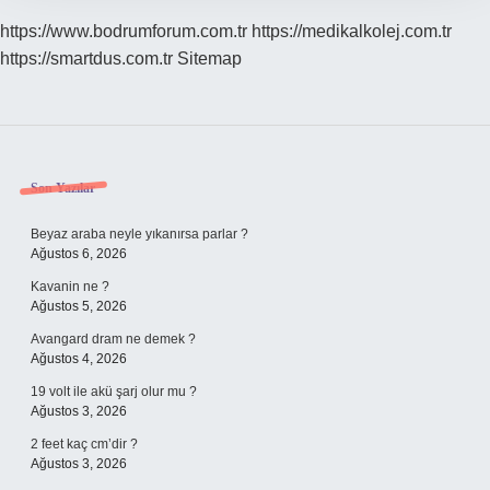
https://www.bodrumforum.com.tr
https://medikalkolej.com.tr
https://smartdus.com.tr
Sitemap
Sidebar
Son Yazılar
Beyaz araba neyle yıkanırsa parlar ?
Ağustos 6, 2026
Kavanin ne ?
Ağustos 5, 2026
Avangard dram ne demek ?
Ağustos 4, 2026
19 volt ile akü şarj olur mu ?
Ağustos 3, 2026
2 feet kaç cm’dir ?
Ağustos 3, 2026