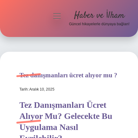
Haber ve İlham
menüyü
aç
Güncel hikayelerle dünyaya bağlan!
Anasayfa
Gizlilik Politikası
Yasal Uyarı
Tez danışmanları ücret alıyor mu ?
Hakkımızda
Tarih: Aralık 10, 2025
Tez Danışmanları Ücret
Alıyor Mu? Gelecekte Bu
Uygulama Nasıl