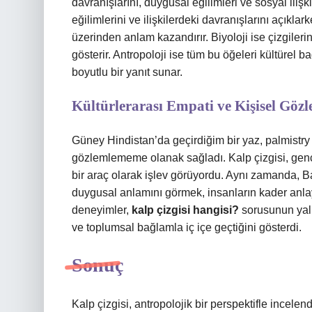
davranışlarını, duygusal eğilimleri ve sosyal ilişk
eğilimlerini ve ilişkilerdeki davranışlarını açıkla
üzerinden anlam kazandırır. Biyoloji ise çizgiler
gösterir. Antropoloji ise tüm bu öğeleri kültürel b
boyutlu bir yanıt sunar.
Kültürlerarası Empati ve Kişisel Gözl
Güney Hindistan’da geçirdiğim bir yaz, palmistry v
gözlemlememe olanak sağladı. Kalp çizgisi, gençle
bir araç olarak işlev görüyordu. Aynı zamanda, Bal
duygusal anlamını görmek, insanların kader anlay
deneyimler,
kalp çizgisi hangisi?
sorusunun yalnı
ve toplumsal bağlamla iç içe geçtiğini gösterdi.
Sonuç
Kalp çizgisi, antropolojik bir perspektifle incelend