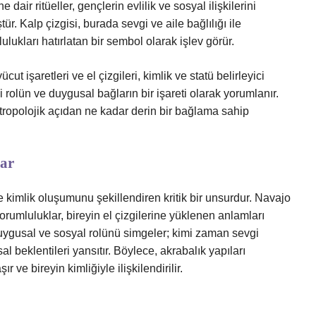
air ritüeller, gençlerin evlilik ve sosyal ilişkilerini
r. Kalp çizgisi, burada sevgi ve aile bağlılığı ile
ulukları hatırlatan bir sembol olarak işlev görür.
ut işaretleri ve el çizgileri, kimlik ve statü belirleyici
ki rolün ve duygusal bağların bir işareti olarak yorumlanır.
ropolojik açıdan ne kadar derin bir bağlama sahip
lar
e kimlik oluşumunu şekillendiren kritik bir unsurdur. Navajo
 sorumluluklar, bireyin el çizgilerine yüklenen anlamları
ki duygusal ve sosyal rolünü simgeler; kimi zaman sevgi
l beklentileri yansıtır. Böylece, akrabalık yapıları
r ve bireyin kimliğiyle ilişkilendirilir.