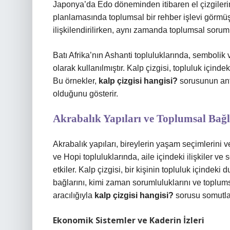
Japonya’da Edo döneminden itibaren el çizgilerine d
planlamasında toplumsal bir rehber işlevi görmüştü
ilişkilendirilirken, aynı zamanda toplumsal soruml
Batı Afrika’nın Ashanti topluluklarında, sembolik vüc
olarak kullanılmıştır. Kalp çizgisi, topluluk içinde
Bu örnekler,
kalp çizgisi hangisi?
sorusunun ant
olduğunu gösterir.
Akrabalık Yapıları ve Toplumsal Bağ
Akrabalık yapıları, bireylerin yaşam seçimlerini v
ve Hopi topluluklarında, aile içindeki ilişkiler ve
etkiler. Kalp çizgisi, bir kişinin topluluk içinde
bağlarını, kimi zaman sorumluluklarını ve toplumsa
aracılığıyla
kalp çizgisi hangisi?
sorusu somutlaşı
Ekonomik Sistemler ve Kaderin İzleri