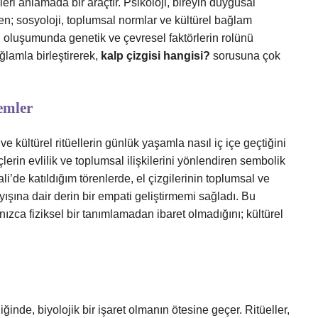
ileri anlamada bir araçtır. Psikoloji, bireyin duygusal
rken; sosyoloji, toplumsal normlar ve kültürel bağlam
in oluşumunda genetik ve çevresel faktörlerin rolünü
ağlamla birleştirerek,
kalp çizgisi hangisi?
sorusuna çok
emler
e kültürel ritüellerin günlük yaşamla nasıl iç içe geçtiğini
rin evlilik ve toplumsal ilişkilerini yönlendiren sembolik
i’de katıldığım törenlerde, el çizgilerinin toplumsal ve
ışına dair derin bir empati geliştirmemi sağladı. Bu
zca fiziksel bir tanımlamadan ibaret olmadığını; kültürel
iğinde, biyolojik bir işaret olmanın ötesine geçer. Ritüeller,