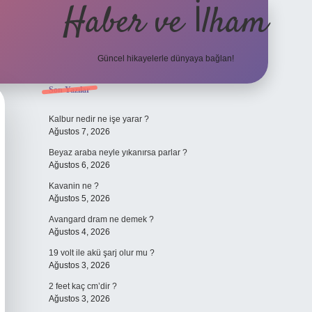
Haber ve İlham
Güncel hikayelerle dünyaya bağlan!
Sidebar
Son Yazılar
elexbet güncel adresi
https://tulipbett.net
Kalbur nedir ne işe yarar ?
Ağustos 7, 2026
Beyaz araba neyle yıkanırsa parlar ?
Ağustos 6, 2026
Kavanin ne ?
Ağustos 5, 2026
Avangard dram ne demek ?
Ağustos 4, 2026
19 volt ile akü şarj olur mu ?
Ağustos 3, 2026
2 feet kaç cm’dir ?
Ağustos 3, 2026