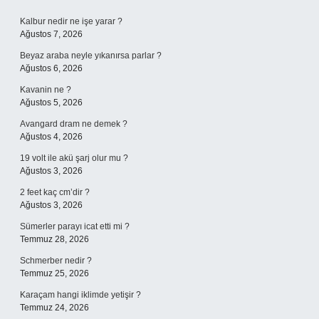
Sidebar
Kalbur nedir ne işe yarar ?
Ağustos 7, 2026
Beyaz araba neyle yıkanırsa parlar ?
Ağustos 6, 2026
Kavanin ne ?
Ağustos 5, 2026
Avangard dram ne demek ?
Ağustos 4, 2026
19 volt ile akü şarj olur mu ?
Ağustos 3, 2026
2 feet kaç cm’dir ?
Ağustos 3, 2026
Sümerler parayı icat etti mi ?
Temmuz 28, 2026
Schmerber nedir ?
Temmuz 25, 2026
Karaçam hangi iklimde yetişir ?
Temmuz 24, 2026