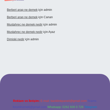
Berberi arap ne demek
için
admin
Berberi arap ne demek
için
Canan
Mustahrec ne demek nedir
için
admin
Mustahrec ne demek nedir
için
Ayaz
Dimiski nedir
için
admin
et/
Reklam ve İletişim:
E-mail:
backlinkpaneli@gmail.com
Teams:
forumhizmeti@gmail.com
Whatsapp: 0262 606 0 726
Telegram: