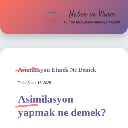
Haber ve İlham
menüyü
aç
Güncel hikayelerle dünyaya bağlan!
Anasayfa
Gizlilik Politikası
Yasal Uyarı
Asimilasyon Etmek Ne Demek
Hakkımızda
Tarih: Şubat 16, 2025
Asimilasyon
yapmak ne demek?