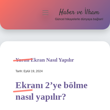
Haber ve İlham
menüyü
aç
Güncel hikayelerle dünyaya bağlan!
Anasayfa
Gizlilik Politikası
Yasal Uyarı
Yarım Ekran Nasıl Yapılır
Hakkımızda
Tarih: Eylül 19, 2024
Ekranı 2’ye bölme
nasıl yapılır?