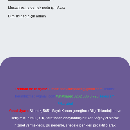
Mustahrec ne demek nedir
için
Ayaz
Dimiski nedir
için
admin
/
Reklam ve İletişim:
E-mail:
backlinkpaneli@gmail.com
Teams:
forumhizmeti@gmail.com
Whatsapp: 0262 606 0 726
Telegram:
@karabul
Yasal Uyarı:
Sitemiz, 5651 Sayılı Kanun gereğince Bilgi Teknolojileri ve
İletişim Kurumu (BTK) tarafından onaylanmış bir Yer Sağlayıcı olarak
hizmet vermektedir. Bu nedenle, sitedeki içerikleri proaktif olarak