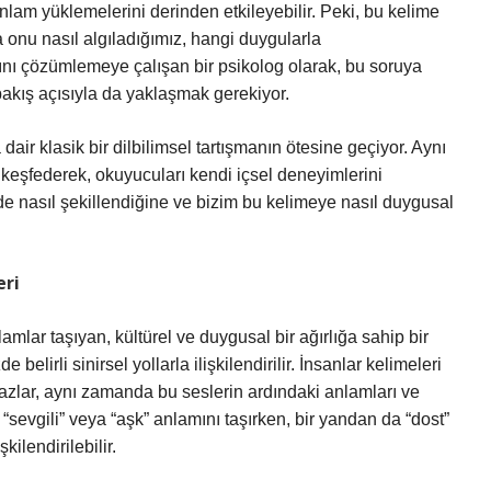
nlam yüklemelerini derinden etkileyebilir. Peki, bu kelime
onu nasıl algıladığımız, hangi duygularla
arını çözümlemeye çalışan bir psikolog olarak, bu soruya
bakış açısıyla da yaklaşmak gerekiyor.
dair klasik bir dilbilimsel tartışmanın ötesine geçiyor. Aynı
 keşfederek, okuyucuları kendi içsel deneyimlerini
de nasıl şekillendiğine ve bizim bu kelimeye nasıl duygusal
eri
nlamlar taşıyan, kültürel ve duygusal bir ağırlığa sahip bir
 belirli sinirsel yollarla ilişkilendirilir. İnsanlar kelimeleri
azlar, aynı zamanda bu seslerin ardındaki anlamları ve
n “sevgili” veya “aşk” anlamını taşırken, bir yandan da “dost”
ilendirilebilir.