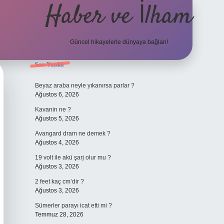
Haber ve İlham
Güncel hikayelerle dünyaya bağlan!
Sidebar
Son Yazılar
elexbet güncel adresi
https://tulipbett.net/
Beyaz araba neyle yıkanırsa parlar ?
Ağustos 6, 2026
Kavanin ne ?
Ağustos 5, 2026
Avangard dram ne demek ?
Ağustos 4, 2026
19 volt ile akü şarj olur mu ?
Ağustos 3, 2026
2 feet kaç cm’dir ?
Ağustos 3, 2026
Sümerler parayı icat etti mi ?
Temmuz 28, 2026