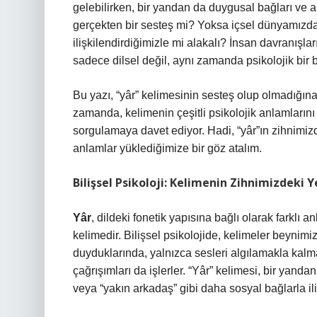
gelebilirken, bir yandan da duygusal bağları ve a
gerçekten bir sesteş mi? Yoksa içsel dünyamızda 
ilişkilendirdiğimizle mi alakalı? İnsan davranışl
sadece dilsel değil, aynı zamanda psikolojik bir 
Bu yazı, “yâr” kelimesinin sesteş olup olmadığına 
zamanda, kelimenin çeşitli psikolojik anlamlarını
sorgulamaya davet ediyor. Hadi, “yâr”ın zihnimiz
anlamlar yüklediğimize bir göz atalım.
Bilişsel Psikoloji: Kelimenin Zihnimizdeki Y
Yâr
, dildeki fonetik yapısına bağlı olarak farklı a
kelimedir. Bilişsel psikolojide, kelimeler beynimizde
duyduklarında, yalnızca sesleri algılamakla kalm
çağrışımları da işlerler. “Yâr” kelimesi, bir yanda
veya “yakın arkadaş” gibi daha sosyal bağlarla ilişk