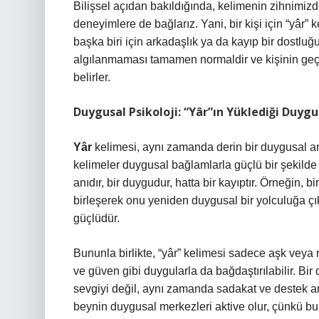
Bilişsel açıdan bakıldığında, kelimenin zihnimiz
deneyimlere de bağlarız. Yani, bir kişi için “yâr” k
başka biri için arkadaşlık ya da kayıp bir dostluğ
algılanmaması tamamen normaldir ve kişinin geç
belirler.
Duygusal Psikoloji: “Yâr”ın Yüklediği Duyg
Yâr
kelimesi, aynı zamanda derin bir duygusal anl
kelimeler duygusal bağlamlarla güçlü bir şekilde iliş
anıdır, bir duygudur, hatta bir kayıptır. Örneğin, bi
birleşerek onu yeniden duygusal bir yolculuğa çı
güçlüdür.
Bununla birlikte, “yâr” kelimesi sadece aşk veya 
ve güven gibi duygularla da bağdaştırılabilir. Bir
sevgiyi değil, aynı zamanda sadakat ve destek an
beynin duygusal merkezleri aktive olur, çünkü bu 