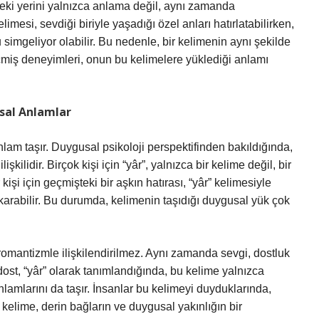
deki yerini yalnızca anlama değil, aynı zamanda
elimesi, sevdiği biriyle yaşadığı özel anları hatırlatabilirken,
u simgeliyor olabilir. Bu nedenle, bir kelimenin aynı şekilde
miş deneyimleri, onun bu kelimelere yüklediği anlamı
usal Anlamlar
am taşır. Duygusal psikoloji perspektifinden bakıldığında,
kilidir. Birçok kişi için “yâr”, yalnızca bir kelime değil, bir
r kişi için geçmişteki bir aşkın hatırası, “yâr” kelimesiyle
karabilir. Bu durumda, kelimenin taşıdığı duygusal yük çok
romantizmle ilişkilendirilmez. Aynı zamanda sevgi, dostluk
 dost, “yâr” olarak tanımlandığında, bu kelime yalnızca
lamlarını da taşır. İnsanlar bu kelimeyi duyduklarında,
kelime, derin bağların ve duygusal yakınlığın bir