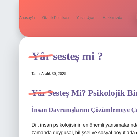
Anasayfa
Gizlilik Politikası
Yasal Uyarı
Hakkımızda
Yâr sesteş mi ?
Tarih: Aralık 30, 2025
Yâr Sesteş Mi? Psikolojik B
İnsan Davranışlarını Çözümlemeye Çal
Dil, insan psikolojisinin en önemli yansımalarınd
zamanda duygusal, bilişsel ve sosyal boyutlarla d