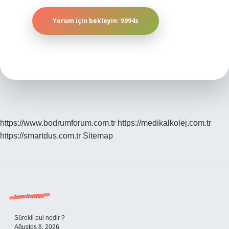
https://www.bodrumforum.com.tr
https://medikalkolej.com.tr
https://smartdus.com.tr
Sitemap
Sidebar
Son Yazılar
Sürekli pul nedir ?
Ağustos 8, 2026