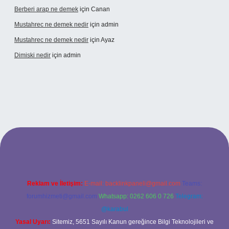
Berberi arap ne demek
için
Canan
Mustahrec ne demek nedir
için
admin
Mustahrec ne demek nedir
için
Ayaz
Dimiski nedir
için
admin
.net/
Reklam ve İletişim:
E-mail:
backlinkpaneli@gmail.com
Teams:
forumhizmeti@gmail.com
Whatsapp: 0262 606 0 726
Telegram:
@karabul
Yasal Uyarı:
Sitemiz, 5651 Sayılı Kanun gereğince Bilgi Teknolojileri ve