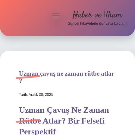
Haber ve İlham
menüyü
aç
Güncel hikayelerle dünyaya bağlan!
Anasayfa
Gizlilik Politikası
Yasal Uyarı
Uzman çavuş ne zaman rütbe atlar
Hakkımızda
?
Tarih: Aralık 30, 2025
Uzman Çavuş Ne Zaman
Rütbe Atlar? Bir Felsefi
Perspektif