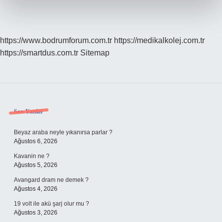
https://www.bodrumforum.com.tr
https://medikalkolej.com.tr
https://smartdus.com.tr
Sitemap
Sidebar
Son Yazılar
Beyaz araba neyle yıkanırsa parlar ?
Ağustos 6, 2026
Kavanin ne ?
Ağustos 5, 2026
Avangard dram ne demek ?
Ağustos 4, 2026
19 volt ile akü şarj olur mu ?
Ağustos 3, 2026