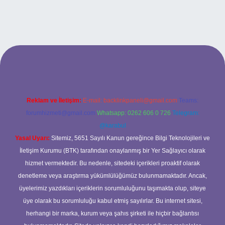
lexbet güncel adresi
https://tulipbett.net/
Reklam ve İletişim:
E-mail:
backlinkpaneli@gmail.com
Teams:
forumhizmeti@gmail.com
Whatsapp: 0262 606 0 726
Telegram:
@karabul
Yasal Uyarı:
Sitemiz, 5651 Sayılı Kanun gereğince Bilgi Teknolojileri ve
İletişim Kurumu (BTK) tarafından onaylanmış bir Yer Sağlayıcı olarak
hizmet vermektedir. Bu nedenle, sitedeki içerikleri proaktif olarak
denetleme veya araştırma yükümlülüğümüz bulunmamaktadır. Ancak,
üyelerimiz yazdıkları içeriklerin sorumluluğunu taşımakta olup, siteye
üye olarak bu sorumluluğu kabul etmiş sayılırlar. Bu internet sitesi,
herhangi bir marka, kurum veya şahıs şirketi ile hiçbir bağlantısı