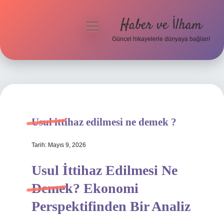
Haber ve İlham
menüyü
aç
Güncel hikayelerle dünyaya bağlan!
Anasayfa
Gizlilik Politikası
Yasal Uyarı
Usul ittihaz edilmesi ne demek ?
Hakkımızda
Tarih: Mayıs 9, 2026
Usul İttihaz Edilmesi Ne
Demek? Ekonomi
Perspektifinden Bir Analiz