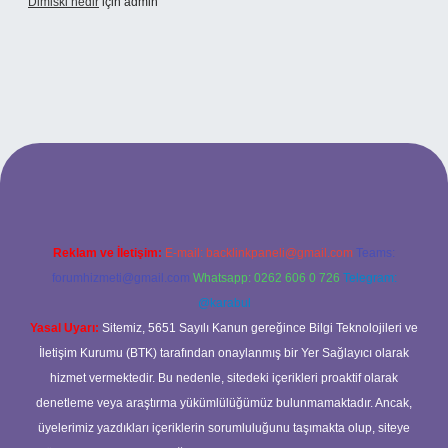
Dimiski nedir
için
admin
et/
Reklam ve İletişim:
E-mail:
backlinkpaneli@gmail.com
Teams:
forumhizmeti@gmail.com
Whatsapp: 0262 606 0 726
Telegram:
@karabul
Yasal Uyarı:
Sitemiz, 5651 Sayılı Kanun gereğince Bilgi Teknolojileri ve
İletişim Kurumu (BTK) tarafından onaylanmış bir Yer Sağlayıcı olarak
hizmet vermektedir. Bu nedenle, sitedeki içerikleri proaktif olarak
denetleme veya araştırma yükümlülüğümüz bulunmamaktadır. Ancak,
üyelerimiz yazdıkları içeriklerin sorumluluğunu taşımakta olup, siteye