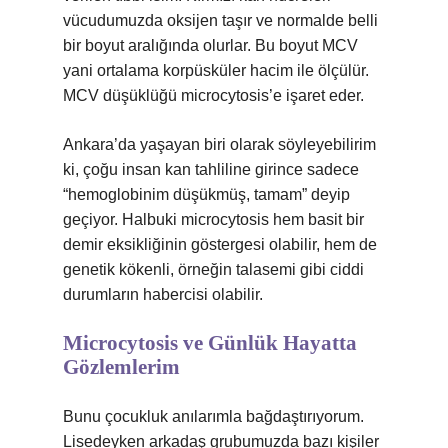
vücudumuzda oksijen taşır ve normalde belli
bir boyut aralığında olurlar. Bu boyut MCV
yani ortalama korpüsküler hacim ile ölçülür.
MCV düşüklüğü microcytosis’e işaret eder.
Ankara’da yaşayan biri olarak söyleyebilirim
ki, çoğu insan kan tahliline girince sadece
“hemoglobinim düşükmüş, tamam” deyip
geçiyor. Halbuki microcytosis hem basit bir
demir eksikliğinin göstergesi olabilir, hem de
genetik kökenli, örneğin talasemi gibi ciddi
durumların habercisi olabilir.
Microcytosis ve Günlük Hayatta
Gözlemlerim
Bunu çocukluk anılarımla bağdaştırıyorum.
Lisedeyken arkadaş grubumuzda bazı kişiler