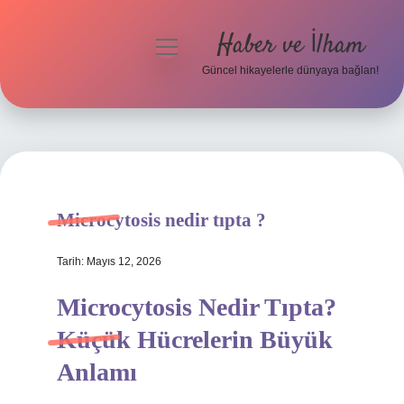
Haber ve İlham
menüyü
aç
Güncel hikayelerle dünyaya bağlan!
Anasayfa
Gizlilik Politikası
Yasal Uyarı
Microcytosis nedir tıpta ?
Hakkımızda
Tarih: Mayıs 12, 2026
Microcytosis Nedir Tıpta?
Küçük Hücrelerin Büyük
Anlamı