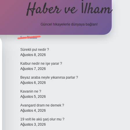
Haber ve İlham
Güncel hikayelerle dünyaya bağlan!
Sidebar
Son Yazılar
elexbet güncel adresi
https://tulipbett.net/
Sürekli pul nedir ?
Ağustos 8, 2026
Kalbur nedir ne işe yarar ?
Ağustos 7, 2026
Beyaz araba neyle yıkanırsa parlar ?
Ağustos 6, 2026
Kavanin ne ?
Ağustos 5, 2026
Avangard dram ne demek ?
Ağustos 4, 2026
19 volt ile akü şarj olur mu ?
Ağustos 3, 2026