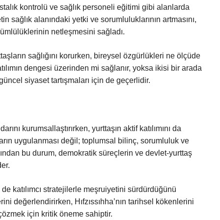
talık kontrolü ve sağlık personeli eğitimi gibi alanlarda
etin sağlık alanındaki yetki ve sorumluluklarının artmasını,
kümlülüklerinin netleşmesini sağladı.
aşların sağlığını korurken, bireysel özgürlükleri ne ölçüde
atılımın dengesi üzerinden mi sağlanır, yoksa ikisi bir arada
güncel siyaset tartışmaları için de geçerlidir.
arını kurumsallaştırırken, yurttaşın aktif katılımını da
arın uygulanması değil; toplumsal bilinç, sorumluluk ve
çısından bu durum, demokratik süreçlerin ve devlet-yurttaş
er.
de katılımcı stratejilerle meşruiyetini sürdürdüğünü
ini değerlendirirken, Hıfzıssıhha’nın tarihsel kökenlerini
çözmek için kritik öneme sahiptir.