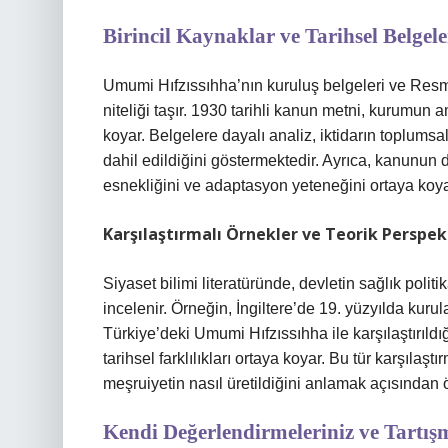
Birincil Kaynaklar ve Tarihsel Belgele
Umumi Hıfzıssıhha’nın kuruluş belgeleri ve Resmi G
niteliği taşır. 1930 tarihli kanun metni, kurumun a
koyar. Belgelere dayalı analiz, iktidarın toplums
dahil edildiğini göstermektedir. Ayrıca, kanunun d
esnekliğini ve adaptasyon yeteneğini ortaya koya
Karşılaştırmalı Örnekler ve Teorik Perspekt
Siyaset bilimi literatüründe, devletin sağlık politik
incelenir. Örneğin, İngiltere’de 19. yüzyılda kuru
Türkiye’deki Umumi Hıfzıssıhha ile karşılaştırıld
tarihsel farklılıkları ortaya koyar. Bu tür karşıla
meşruiyetin nasıl üretildiğini anlamak açısından 
Kendi Değerlendirmeleriniz ve Tartış