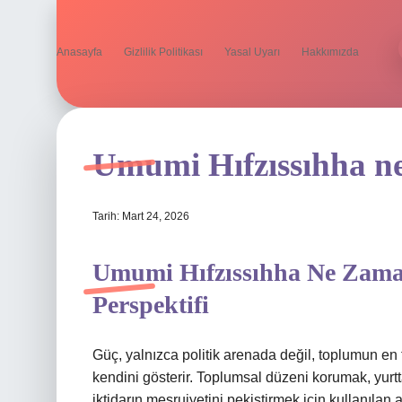
Anasayfa
Gizlilik Politikası
Yasal Uyarı
Hakkımızda
Umumi Hıfzıssıhha n
Tarih: Mart 24, 2026
Umumi Hıfzıssıhha Ne Zaman
Perspektifi
Güç, yalnızca politik arenada değil, toplumun en 
kendini gösterir. Toplumsal düzeni korumak, yurt
iktidarın meşruiyetini pekiştirmek için kullanılan