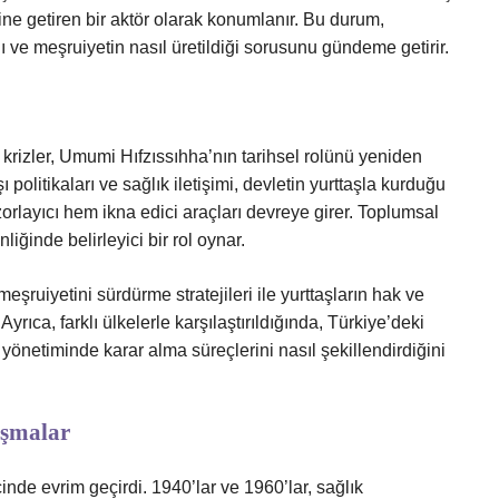
e getiren bir aktör olarak konumlanır. Bu durum,
ğı ve meşruiyetin nasıl üretildiği sorusunu gündeme getirir.
izler, Umumi Hıfzıssıhha’nın tarihsel rolünü yeniden
olitikaları ve sağlık iletişimi, devletin yurttaşla kurduğu
zorlayıcı hem ikna edici araçları devreye girer. Toplumsal
nliğinde belirleyici bir rol oynar.
eşruiyetini sürdürme stratejileri ile yurttaşların hak ve
yrıca, farklı ülkelerle karşılaştırıldığında, Türkiye’deki
z yönetiminde karar alma süreçlerini nasıl şekillendirdiğini
ışmalar
nde evrim geçirdi. 1940’lar ve 1960’lar, sağlık