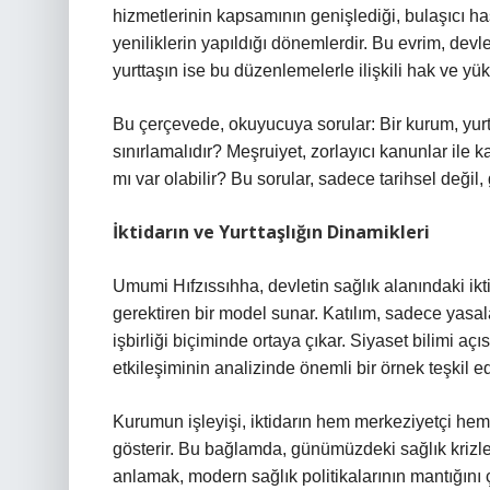
hizmetlerinin kapsamının genişlediği, bulaşıcı has
yeniliklerin yapıldığı dönemlerdir. Bu evrim, devl
yurttaşın ise bu düzenlemelerle ilişkili hak ve yü
Bu çerçevede, okuyucuya sorular: Bir kurum, yurtt
sınırlamalıdır? Meşruiyet, zorlayıcı kanunlar ile k
mı var olabilir? Bu sorular, sadece tarihsel değil, 
İktidarın ve Yurttaşlığın Dinamikleri
Umumi Hıfzıssıhha, devletin sağlık alanındaki iktid
gerektiren bir model sunar. Katılım, sadece yasal
işbirliği biçiminde ortaya çıkar. Siyaset bilimi a
etkileşiminin analizinde önemli bir örnek teşkil ed
Kurumun işleyişi, iktidarın hem merkeziyetçi hem 
gösterir. Bu bağlamda, günümüzdeki sağlık krizler
anlamak, modern sağlık politikalarının mantığını 