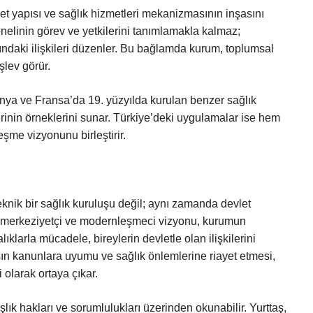
et yapısı ve sağlık hizmetleri mekanizmasının inşasını
nelinin görev ve yetkilerini tanımlamakla kalmaz;
sındaki ilişkileri düzenler. Bu bağlamda kurum, toplumsal
şlev görür.
manya ve Fransa’da 19. yüzyılda kurulan benzer sağlık
lerinin örneklerini sunar. Türkiye’deki uygulamalar ise hem
me vizyonunu birleştirir.
nik bir sağlık kuruluşu değil; aynı zamanda devlet
ik, merkeziyetçi ve modernleşmeci vizyonu, kurumun
lıklarla mücadele, bireylerin devletle olan ilişkilerini
aşın kanunlara uyumu ve sağlık önlemlerine riayet etmesi,
 olarak ortaya çıkar.
lık hakları ve sorumlulukları üzerinden okunabilir. Yurttaş,