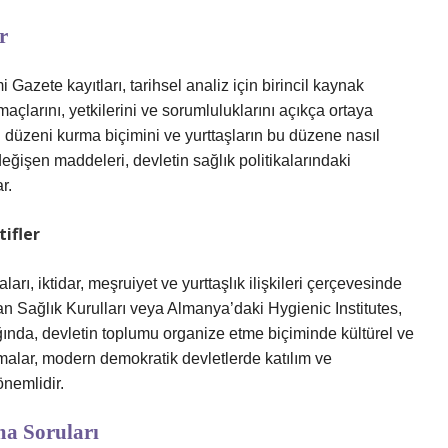
r
azete kayıtları, tarihsel analiz için birincil kaynak
maçlarını, yetkilerini ve sorumluluklarını açıkça ortaya
al düzeni kurma biçimini ve yurttaşların bu düzene nasıl
eğişen maddeleri, devletin sağlık politikalarındaki
r.
ifler
aları, iktidar, meşruiyet ve yurttaşlık ilişkileri çerçevesinde
lan Sağlık Kurulları veya Almanya’daki Hygienic Institutes,
ığında, devletin toplumu organize etme biçiminde kültürel ve
ştırmalar, modern demokratik devletlerde katılım ve
önemlidir.
ma Soruları