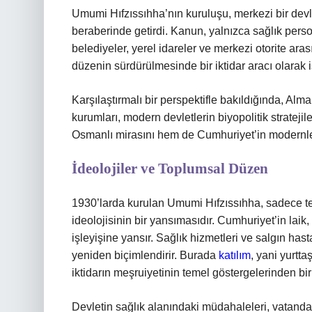
Umumi Hıfzıssıhha’nın kuruluşu, merkezi bir devl
beraberinde getirdi. Kanun, yalnızca sağlık perso
belediyeler, yerel idareler ve merkezi otorite ara
düzenin sürdürülmesinde bir iktidar aracı olarak i
Karşılaştırmalı bir perspektifle bakıldığında, Al
kurumları, modern devletlerin biyopolitik strateji
Osmanlı mirasını hem de Cumhuriyet’in modernleş
İdeolojiler ve Toplumsal Düzen
1930’larda kurulan Umumi Hıfzıssıhha, sadece tek
ideolojisinin bir yansımasıdır. Cumhuriyet’in la
işleyişine yansır. Sağlık hizmetleri ve salgın hasta
yeniden biçimlendirir. Burada
katılım
, yani yurtt
iktidarın meşruiyetinin temel göstergelerinden biri
Devletin sağlık alanındaki müdahaleleri, vatandaş