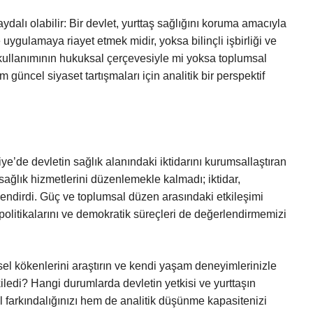
alı olabilir: Bir devlet, yurttaş sağlığını koruma amacıyla
uygulamaya riayet etmek midir, yoksa bilinçli işbirliği ve
 kullanımının hukuksal çerçevesiyle mi yoksa toplumsal
 güncel siyaset tartışmaları için analitik bir perspektif
e’de devletin sağlık alanındaki iktidarını kurumsallaştıran
sağlık hizmetlerini düzenlemekle kalmadı; iktidar,
killendirdi. Güç ve toplumsal düzen arasındaki etkileşimi
olitikalarını ve demokratik süreçleri de değerlendirmemizi
sel kökenlerini araştırın ve kendi yaşam deneyimlerinizle
kiledi? Hangi durumlarda devletin yetkisi ve yurttaşın
l farkındalığınızı hem de analitik düşünme kapasitenizi