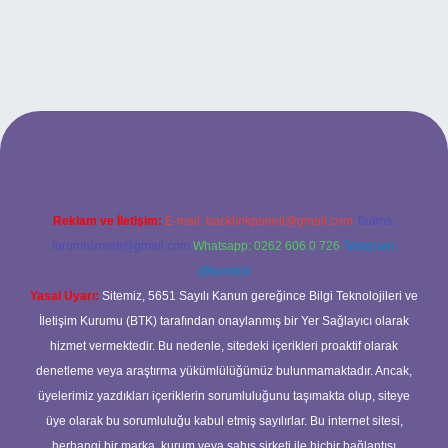
üncel adresi
https://tulipbett.net/
Reklam ve İletişim:
E-mail:
backlinkpaneli@gmail.com
Teams:
forumhizmeti@gmail.com
Whatsapp: 0262 606 0 726
Telegram:
@karabul
Yasal Uyarı:
Sitemiz, 5651 Sayılı Kanun gereğince Bilgi Teknolojileri ve
İletişim Kurumu (BTK) tarafından onaylanmış bir Yer Sağlayıcı olarak
hizmet vermektedir. Bu nedenle, sitedeki içerikleri proaktif olarak
denetleme veya araştırma yükümlülüğümüz bulunmamaktadır. Ancak,
üyelerimiz yazdıkları içeriklerin sorumluluğunu taşımakta olup, siteye
üye olarak bu sorumluluğu kabul etmiş sayılırlar. Bu internet sitesi,
herhangi bir marka, kurum veya şahıs şirketi ile hiçbir bağlantısı