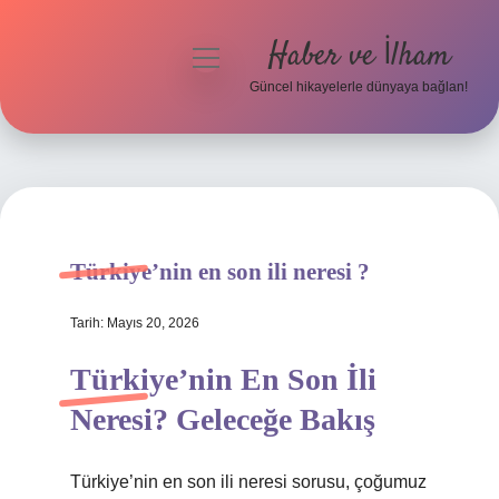
Haber ve İlham
menüyü
aç
Güncel hikayelerle dünyaya bağlan!
Anasayfa
Gizlilik Politikası
Yasal Uyarı
Türkiye’nin en son ili neresi ?
Hakkımızda
Tarih: Mayıs 20, 2026
Türkiye’nin En Son İli
Neresi? Geleceğe Bakış
Türkiye’nin en son ili neresi sorusu, çoğumuz