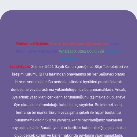
et/
Reklam ve İletişim:
E-mail:
backlinkpaneli@gmail.com
Teams:
forumhizmeti@gmail.com
Whatsapp: 0262 606 0 726
Telegram:
@karabul
Yasal Uyarı:
Sitemiz, 5651 Sayılı Kanun gereğince Bilgi Teknolojileri ve
İletişim Kurumu (BTK) tarafından onaylanmış bir Yer Sağlayıcı olarak
hizmet vermektedir. Bu nedenle, sitedeki içerikleri proaktif olarak
denetleme veya araştırma yükümlülüğümüz bulunmamaktadır. Ancak,
üyelerimiz yazdıkları içeriklerin sorumluluğunu taşımakta olup, siteye
üye olarak bu sorumluluğu kabul etmiş sayılırlar. Bu internet sitesi,
herhangi bir marka, kurum veya şahıs şirketi ile hiçbir bağlantısı
bulunmamaktadır. Sitede yalnızca kendi hazırladığımız makaleler
paylaşılmaktadır. Burada yer alan içerikler haber niteliği taşımamakta
olup, gerçek kurum ve kişiler hakkında paylaşım yapılmamaktadır.