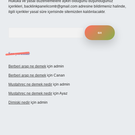
Hukuka ve yasal düzenlemelere aykırı olduğunu düşündüğünüz
içerikleri,
backlinkpanelicomtr@gmail.com
adresine bildirmeniz halinde,
ilgili içerikler yasal süre içerisinde sitemizden kaldırılacaktır.
Arama
Son yorumlar
Berberi arap ne demek
için
admin
Berberi arap ne demek
için
Canan
Mustahrec ne demek nedir
için
admin
Mustahrec ne demek nedir
için
Ayaz
Dimiski nedir
için
admin