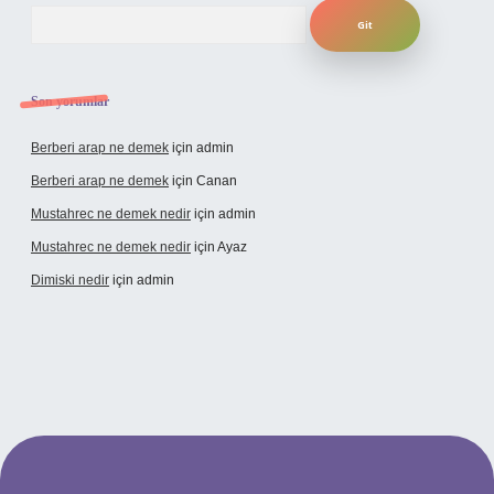
Arama
Son yorumlar
Berberi arap ne demek
için
admin
Berberi arap ne demek
için
Canan
Mustahrec ne demek nedir
için
admin
Mustahrec ne demek nedir
için
Ayaz
Dimiski nedir
için
admin
lexbet güncel adresi
https://tulipbett.net/