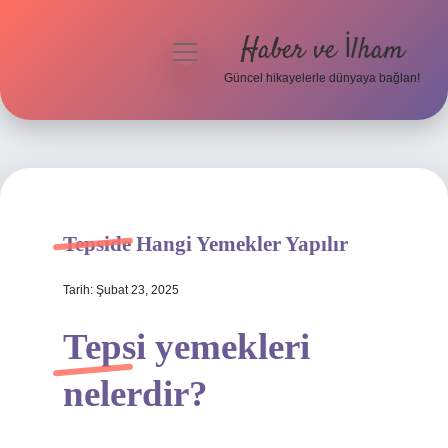
Haber ve İlham
menüyü
aç
Güncel hikayelerle dünyaya bağlan!
Anasayfa
Gizlilik Politikası
Yasal Uyarı
Tepside Hangi Yemekler Yapılır
Hakkımızda
Tarih: Şubat 23, 2025
Tepsi yemekleri
nelerdir?