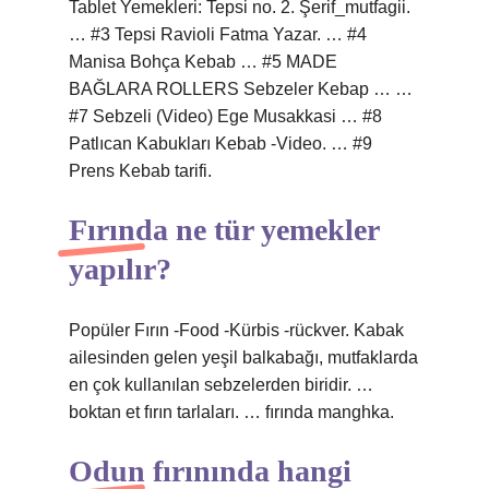
Tablet Yemekleri: Tepsi no. 2. Şerif_mutfagii.
… #3 Tepsi Ravioli Fatma Yazar. … #4
Manisa Bohça Kebab … #5 MADE
BAĞLARA ROLLERS Sebzeler Kebap … …
#7 Sebzeli (Video) Ege Musakkasi … #8
Patlıcan Kabukları Kebab -Video. … #9
Prens Kebab tarifi.
Fırında ne tür yemekler
yapılır?
Popüler Fırın -Food -Kürbis -rückver. Kabak
ailesinden gelen yeşil balkabağı, mutfaklarda
en çok kullanılan sebzelerden biridir. …
boktan et fırın tarlaları. … fırında manghka.
Odun fırınında hangi