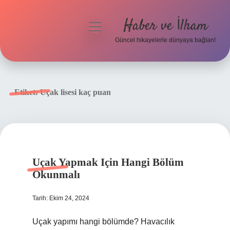
Haber ve İlham
menüyü
aç
Güncel hikayelerle dünyaya bağlan!
Anasayfa
Gizlilik Politikası
Etiket:
Uçak lisesi kaç puan
Yasal Uyarı
Hakkımızda
Uçak Yapmak Için Hangi Bölüm
Okunmalı
Tarih: Ekim 24, 2024
Uçak yapımı hangi bölümde? Havacılık