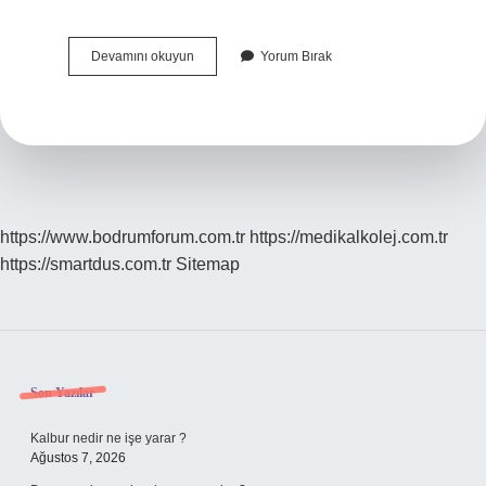
Uçak
Devamını okuyun
Yorum Bırak
Yapmak
Için
Hangi
Bölüm
Okunmalı
https://www.bodrumforum.com.tr
https://medikalkolej.com.tr
https://smartdus.com.tr
Sitemap
Sidebar
Son Yazılar
Kalbur nedir ne işe yarar ?
Ağustos 7, 2026