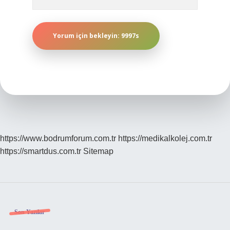
https://www.bodrumforum.com.tr
https://medikalkolej.com.tr
https://smartdus.com.tr
Sitemap
Sidebar
Son Yazılar