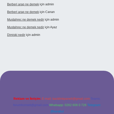
Berberi arap ne demek
için
admin
Berberi arap ne demek
için
Canan
Mustahrec ne demek nedir
için
admin
Mustahrec ne demek nedir
için
Ayaz
Dimiski nedir
için
admin
 güncel adresi
https://tulipbett.net/
Reklam ve İletişim:
E-mail:
backlinkpaneli@gmail.com
Teams:
forumhizmeti@gmail.com
Whatsapp: 0262 606 0 726
Telegram:
@karabul