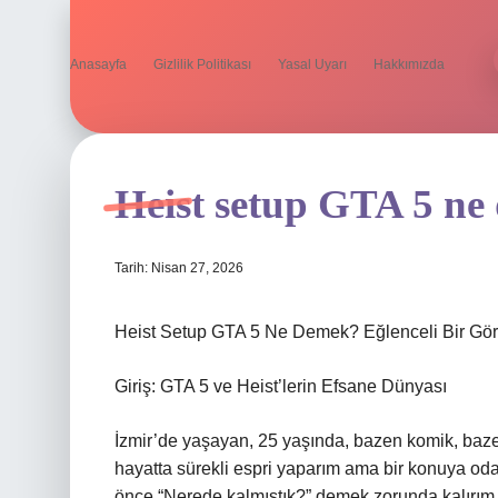
Anasayfa
Gizlilik Politikası
Yasal Uyarı
Hakkımızda
Heist setup GTA 5 ne
Tarih: Nisan 27, 2026
Heist Setup GTA 5 Ne Demek? Eğlenceli Bir Göre
Giriş: GTA 5 ve Heist’lerin Efsane Dünyası
İzmir’de yaşayan, 25 yaşında, bazen komik, bazen
hayatta sürekli espri yaparım ama bir konuya oda
önce “Nerede kalmıştık?” demek zorunda kalırım