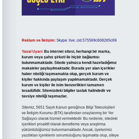
Reklam ve İletişim:
Skype: live:.cid.575569c608265c69
Yasal Uyarı:
Bu internet sitesi, herhangi bir marka,
kurum veya şahıs şirketi ile hiçbir bağlantısı
bulunmamaktadır. Sitede yalnızca kendi hazırladığımız
makaleler paylaşılmaktadır. Burada yer alan içerikler
haber niteliği taşımamakta olup, gerçek kurum ve
kişiler hakkında paylaşım yapılmamaktadır. Gerçek
kurum ve kişiler ile isim benzerlikleri tamamen
tesadüfidir. Sitemizdeki bilgiler taslak halindedir ve
tavsiye niteliği taşımazlar.
Sitemiz, 5651 Sayılı Kanun gereğince Bilgi Teknolojileri
ve İletişim Kurumu (BTK) tarafından onaylanmış bir Yer
Sağlayıcı olarak hizmet vermektedir. Bu nedenle, sitedeki
içerikleri proaktif olarak denetleme veya araştırma
yükümlülüğümüz bulunmamaktadır. Ancak, üyelerimiz
yazdıkları içeriklerin sorumluluğunu taşımakta olup, siteye