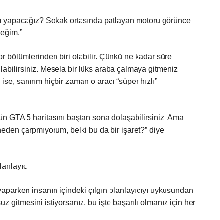
 mı yapacağız? Sokak ortasında patlayan motoru görünce
ceğim.”
r bölümlerinden biri olabilir. Çünkü ne kadar süre
labilirsiniz. Mesela bir lüks araba çalmaya gitmeniz
se, sanırım hiçbir zaman o aracı “süper hızlı”
tün GTA 5 haritasını baştan sona dolaşabilirsiniz. Ama
neden çarpmıyorum, belki bu da bir işaret?” diye
lanlayıcı
yaparken insanın içindeki çılgın planlayıcıyı uykusundan
z gitmesini istiyorsanız, bu işte başarılı olmanız için her