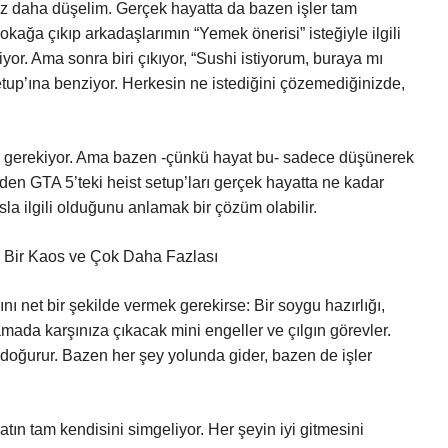
iraz daha düşelim. Gerçek hayatta da bazen işler tam
sokağa çıkıp arkadaşlarımın “Yemek önerisi” isteğiyle ilgili
or. Ama sonra biri çıkıyor, “Sushi istiyorum, buraya mı
setup’ına benziyor. Herkesin ne istediğini çözemediğinizde,
sı gerekiyor. Ama bazen -çünkü hayat bu- sadece düşünerek
zden GTA 5’teki heist setup’ları gerçek hayatta ne kadar
la ilgili olduğunu anlamak bir çözüm olabilir.
 Bir Kaos ve Çok Daha Fazlası
 net bir şekilde vermek gerekirse: Bir soygu hazırlığı,
ada karşınıza çıkacak mini engeller ve çılgın görevler.
oğurur. Bazen her şey yolunda gider, bazen de işler
atın tam kendisini simgeliyor. Her şeyin iyi gitmesini