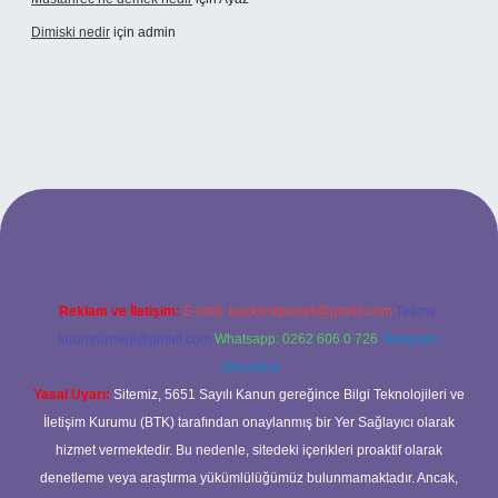
Dimiski nedir
için
admin
ett.net/
Reklam ve İletişim:
E-mail:
backlinkpaneli@gmail.com
Teams:
forumhizmeti@gmail.com
Whatsapp: 0262 606 0 726
Telegram:
@karabul
Yasal Uyarı:
Sitemiz, 5651 Sayılı Kanun gereğince Bilgi Teknolojileri ve
İletişim Kurumu (BTK) tarafından onaylanmış bir Yer Sağlayıcı olarak
hizmet vermektedir. Bu nedenle, sitedeki içerikleri proaktif olarak
denetleme veya araştırma yükümlülüğümüz bulunmamaktadır. Ancak,