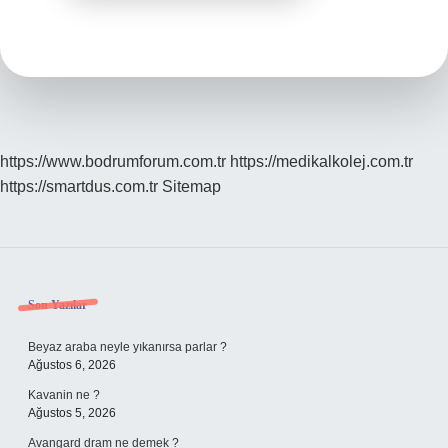
https://www.bodrumforum.com.tr
https://medikalkolej.com.tr
https://smartdus.com.tr
Sitemap
Sidebar
Son Yazılar
Beyaz araba neyle yıkanırsa parlar ?
Ağustos 6, 2026
Kavanin ne ?
Ağustos 5, 2026
Avangard dram ne demek ?