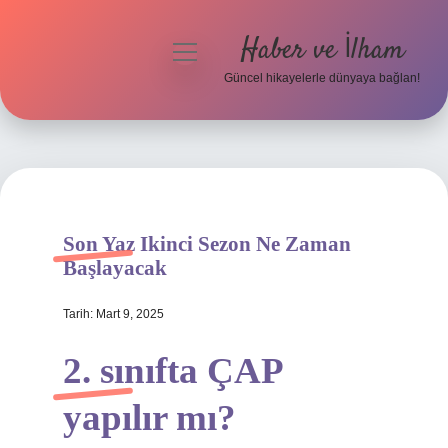
Haber ve İlham
menüyü
aç
Güncel hikayelerle dünyaya bağlan!
Anasayfa
Gizlilik Politikası
Yasal Uyarı
Son Yaz Ikinci Sezon Ne Zaman
Hakkımızda
Başlayacak
Tarih: Mart 9, 2025
2. sınıfta ÇAP
yapılır mı?