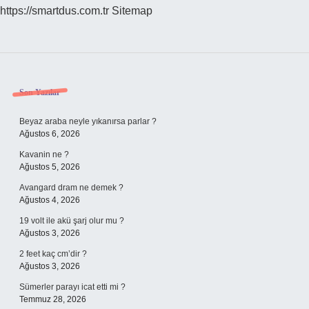
https://smartdus.com.tr
Sitemap
Sidebar
Son Yazılar
Beyaz araba neyle yıkanırsa parlar ?
Ağustos 6, 2026
Kavanin ne ?
Ağustos 5, 2026
Avangard dram ne demek ?
Ağustos 4, 2026
19 volt ile akü şarj olur mu ?
Ağustos 3, 2026
2 feet kaç cm’dir ?
Ağustos 3, 2026
Sümerler parayı icat etti mi ?
Temmuz 28, 2026