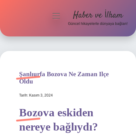
Haber ve İlham
menüyü
aç
Güncel hikayelerle dünyaya bağlan!
Anasayfa
Gizlilik Politikası
Yasal Uyarı
Şanlıurfa Bozova Ne Zaman Ilçe
Hakkımızda
Oldu
Tarih: Kasım 3, 2024
Bozova eskiden
nereye bağlıydı?