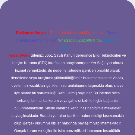
net/
Reklam ve İletişim:
E-mail:
backlinkpaneli@gmail.com
Teams:
forumhizmeti@gmail.com
Whatsapp: 0262 606 0 726
Telegram:
@karabul
Yasal Uyarı:
Sitemiz, 5651 Sayılı Kanun gereğince Bilgi Teknolojileri ve
İletişim Kurumu (BTK) tarafından onaylanmış bir Yer Sağlayıcı olarak
hizmet vermektedir. Bu nedenle, sitedeki içerikleri proaktif olarak
denetleme veya araştırma yükümlülüğümüz bulunmamaktadır. Ancak,
üyelerimiz yazdıkları içeriklerin sorumluluğunu taşımakta olup, siteye
üye olarak bu sorumluluğu kabul etmiş sayılırlar. Bu internet sitesi,
herhangi bir marka, kurum veya şahıs şirketi ile hiçbir bağlantısı
bulunmamaktadır. Sitede yalnızca kendi hazırladığımız makaleler
paylaşılmaktadır. Burada yer alan içerikler haber niteliği taşımamakta
olup, gerçek kurum ve kişiler hakkında paylaşım yapılmamaktadır.
Gerçek kurum ve kişiler ile isim benzerlikleri tamamen tesadüfidir.