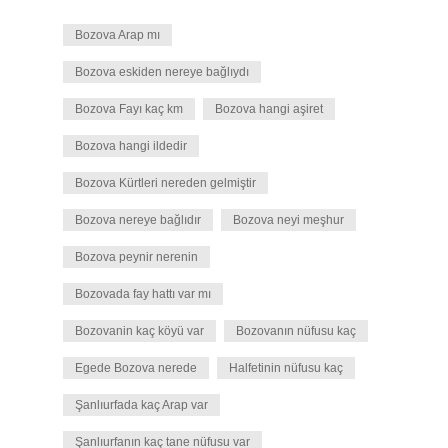
Bozova Arap mı
Bozova eskiden nereye bağlıydı
Bozova Fayı kaç km
Bozova hangi aşiret
Bozova hangi ildedir
Bozova Kürtleri nereden gelmiştir
Bozova nereye bağlıdır
Bozova neyi meşhur
Bozova peynir nerenin
Bozovada fay hattı var mı
Bozovanin kaç köyü var
Bozovanın nüfusu kaç
Egede Bozova nerede
Halfetinin nüfusu kaç
Şanlıurfada kaç Arap var
Şanlıurfanın kaç tane nüfusu var