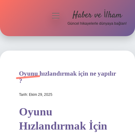
Haber ve İlham
menüyü
aç
Güncel hikayelerle dünyaya bağlan!
Anasayfa
Gizlilik Politikası
Yasal Uyarı
Oyunu hızlandırmak için ne yapılır
Hakkımızda
?
Tarih: Ekim 29, 2025
Oyunu
Hızlandırmak İçin