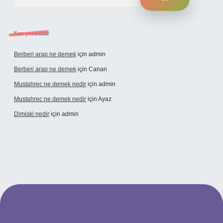
Son yorumlar
Berberi arap ne demek
için
admin
Berberi arap ne demek
için
Canan
Mustahrec ne demek nedir
için
admin
Mustahrec ne demek nedir
için
Ayaz
Dimiski nedir
için
admin
 güncel adresi
https://tulipbett.net/