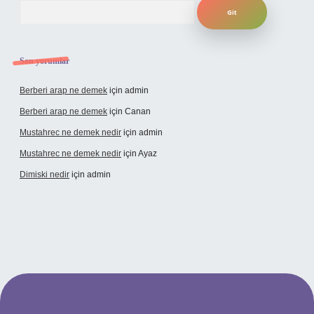
Arama
Son yorumlar
Berberi arap ne demek
için
admin
Berberi arap ne demek
için
Canan
Mustahrec ne demek nedir
için
admin
Mustahrec ne demek nedir
için
Ayaz
Dimiski nedir
için
admin
ncel adresi
https://tulipbett.net/