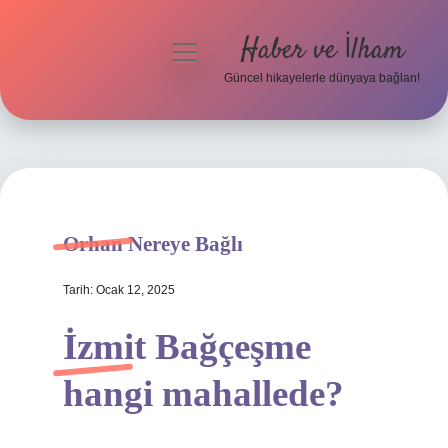
Haber ve İlham
menüyü
aç
Güncel hikayelerle dünyaya bağlan!
Anasayfa
Gizlilik Politikası
Yasal Uyarı
Orhan Nereye Bağlı
Hakkımızda
Tarih: Ocak 12, 2025
İzmit Bağçeşme
hangi mahallede?