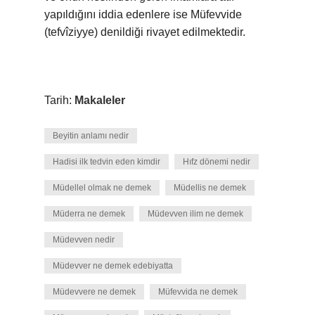
yapıldığını iddia edenlere ise Müfevvide
(tefvîziyye) denildiği rivayet edilmektedir.
Tarih:
Makaleler
Beyitin anlamı nedir
Hadisi ilk tedvin eden kimdir
Hıfz dönemi nedir
Müdellel olmak ne demek
Müdellis ne demek
Müderra ne demek
Müdevven ilim ne demek
Müdevven nedir
Müdevver ne demek edebiyatta
Müdevvere ne demek
Müfevvida ne demek