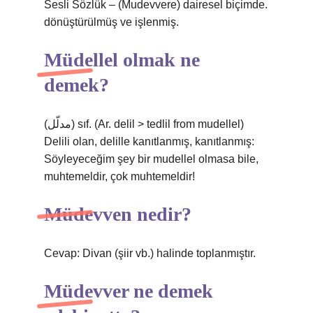
Sesli Sözlük – (Mudevvere) dairesel biçimde.
dönüştürülmüş ve işlenmiş.
Müdellel olmak ne
demek?
(ﻣﺪﻟّﻞ) sıf. (Ar. delіl > tedlіl from mudellel)
Delili olan, delille kanıtlanmış, kanıtlanmış:
Söyleyeceğim şey bir mudellel olmasa bile,
muhtemeldir, çok muhtemeldir!
Müdevven nedir?
Cevap: Divan (şiir vb.) halinde toplanmıştır.
Müdevver ne demek