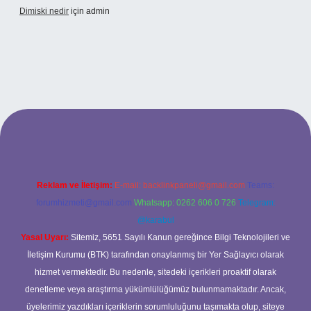
Dimiski nedir
için
admin
et/
Reklam ve İletişim:
E-mail:
backlinkpaneli@gmail.com
Teams:
forumhizmeti@gmail.com
Whatsapp: 0262 606 0 726
Telegram:
@karabul
Yasal Uyarı:
Sitemiz, 5651 Sayılı Kanun gereğince Bilgi Teknolojileri ve
İletişim Kurumu (BTK) tarafından onaylanmış bir Yer Sağlayıcı olarak
hizmet vermektedir. Bu nedenle, sitedeki içerikleri proaktif olarak
denetleme veya araştırma yükümlülüğümüz bulunmamaktadır. Ancak,
üyelerimiz yazdıkları içeriklerin sorumluluğunu taşımakta olup, siteye