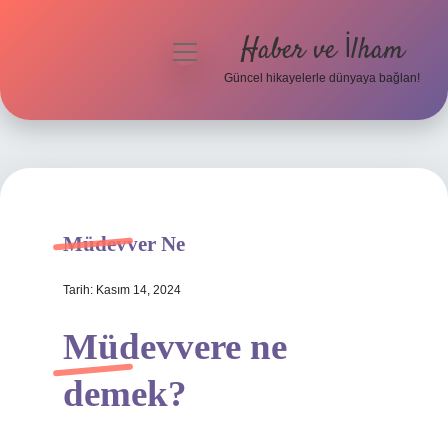
Haber ve İlham
menüyü
aç
Güncel hikayelerle dünyaya bağlan!
Anasayfa
Gizlilik Politikası
Yasal Uyarı
Müdevver Ne
Hakkımızda
Tarih: Kasım 14, 2024
Müdevvere ne
demek?