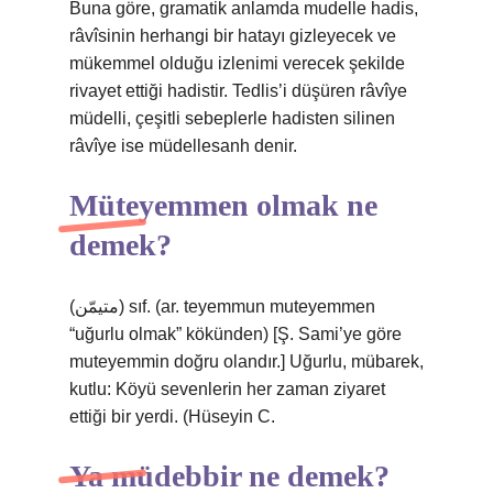
Buna göre, gramatik anlamda mudelle hadis,
râvîsinin herhangi bir hatayı gizleyecek ve
mükemmel olduğu izlenimi verecek şekilde
rivayet ettiği hadistir. Tedlis’i düşüren râvîye
müdelli, çeşitli sebeplerle hadisten silinen
râvîye ise müdellesanh denir.
Müteyemmen olmak ne
demek?
(ﻣﺘﻴﻤّﻦ) sıf. (ar. teyemmun muteyemmen
“uğurlu olmak” kökünden) [Ş. Sami’ye göre
muteyemmin doğru olandır.] Uğurlu, mübarek,
kutlu: Köyü sevenlerin her zaman ziyaret
ettiği bir yerdi. (Hüseyin C.
Ya müdebbir ne demek?