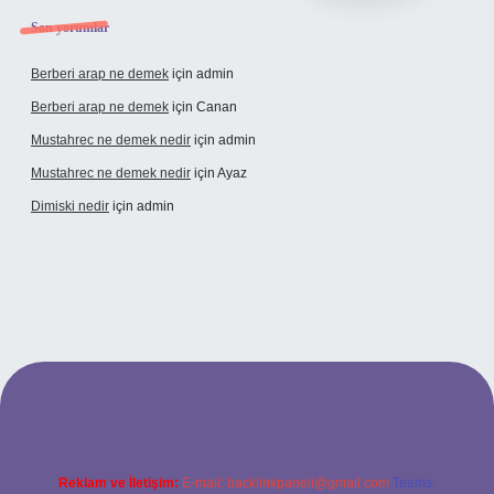
Son yorumlar
Berberi arap ne demek
için
admin
Berberi arap ne demek
için
Canan
Mustahrec ne demek nedir
için
admin
Mustahrec ne demek nedir
için
Ayaz
Dimiski nedir
için
admin
exbet güncel adresi
https://tulipbett.net/
Reklam ve İletişim:
E-mail:
backlinkpaneli@gmail.com
Teams: