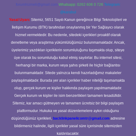
forumhizmeti@gmail.com
Whatsapp: 0262 606 0 726
Telegram:
@karabul
Yasal Uyarı:
Sitemiz, 5651 Sayılı Kanun gereğince Bilgi Teknolojileri ve
İletişim Kurumu (BTK) tarafından onaylanmış bir Yer Sağlayıcı olarak
hizmet vermektedir. Bu nedenle, sitedeki içerikleri proaktif olarak
denetleme veya araştırma yükümlülüğümüz bulunmamaktadır. Ancak,
üyelerimiz yazdıkları içeriklerin sorumluluğunu taşımakta olup, siteye
üye olarak bu sorumluluğu kabul etmiş sayılırlar. Bu internet sitesi,
herhangi bir marka, kurum veya şahıs şirketi ile hiçbir bağlantısı
bulunmamaktadır. Sitede yalnızca kendi hazırladığımız makaleler
paylaşılmaktadır. Burada yer alan içerikler haber niteliği taşımamakta
olup, gerçek kurum ve kişiler hakkında paylaşım yapılmamaktadır.
Gerçek kurum ve kişiler ile isim benzerlikleri tamamen tesadüfidir.
Sitemiz, kar amacı gütmeyen ve tamamen ücretsiz bir bilgi paylaşım
platformudur. Hukuka ve yasal düzenlemelere aykırı olduğunu
düşündüğünüz içerikleri,
backlinkpanelicomtr@gmail.com
adresine
bildirmeniz halinde, ilgili içerikler yasal süre içerisinde sitemizden
kaldırılacaktır.