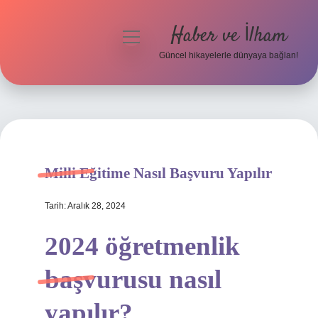
Haber ve İlham
menüyü
aç
Güncel hikayelerle dünyaya bağlan!
Anasayfa
Gizlilik Politikası
Yasal Uyarı
Milli Eğitime Nasıl Başvuru Yapılır
Hakkımızda
Tarih: Aralık 28, 2024
2024 öğretmenlik
başvurusu nasıl
yapılır?