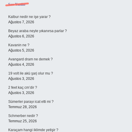
Sidebar
Son Yazılar
Kalbur nedir ne işe yarar ?
Ağustos 7, 2026
Beyaz araba neyle yıkanırsa parlar ?
Ağustos 6, 2026
Kavanin ne ?
Ağustos 5, 2026
Avangard dram ne demek ?
Ağustos 4, 2026
19 volt ile akü şarj olur mu ?
Ağustos 3, 2026
2 feet kaç cm’dir ?
Ağustos 3, 2026
Sümerler parayı icat etti mi ?
Temmuz 28, 2026
Schmerber nedir ?
Temmuz 25, 2026
Karaçam hangi iklimde yetişir ?