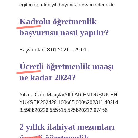
eğitim öğretim yılı boyunca devam edecektir.
Kadrolu öğretmenlik
başvurusu nasıl yapılır?
Başvurular 18.01.2021 – 29.01.
Ücretli öğretmenlik maaşı
ne kadar 2024?
Yıllara Göre MaaşlarYILLAR EN DÜŞÜK EN
YÜKSEK202428.100₺65.000₺202311.402₺4
3.598₺20226.555₺15.525₺20212.974₺6.
2 yıllık ilahiyat mezunları
ücretli öğretmenlik