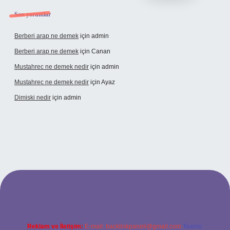
Son yorumlar
Berberi arap ne demek
için
admin
Berberi arap ne demek
için
Canan
Mustahrec ne demek nedir
için
admin
Mustahrec ne demek nedir
için
Ayaz
Dimiski nedir
için
admin
ncel adresi
https://tulipbett.net/
Reklam ve İletişim:
E-mail:
backlinkpaneli@gmail.com
Teams: