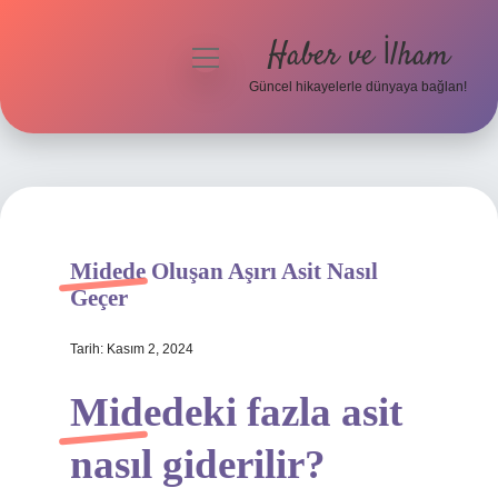
Haber ve İlham
menüyü
aç
Güncel hikayelerle dünyaya bağlan!
Anasayfa
Gizlilik Politikası
Yasal Uyarı
Midede Oluşan Aşırı Asit Nasıl
Hakkımızda
Geçer
Tarih: Kasım 2, 2024
Midedeki fazla asit
nasıl giderilir?