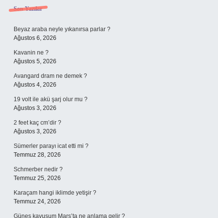
Sidebar
Son Yazılar
Beyaz araba neyle yıkanırsa parlar ?
Ağustos 6, 2026
Kavanin ne ?
Ağustos 5, 2026
Avangard dram ne demek ?
Ağustos 4, 2026
19 volt ile akü şarj olur mu ?
Ağustos 3, 2026
2 feet kaç cm’dir ?
Ağustos 3, 2026
Sümerler parayı icat etti mi ?
Temmuz 28, 2026
Schmerber nedir ?
Temmuz 25, 2026
Karaçam hangi iklimde yetişir ?
Temmuz 24, 2026
Güneş kavuşum Mars’ta ne anlama gelir ?