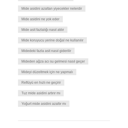
Mide asidini azaltan yiyecekler nelerdir
Mide asidini ne yok eder
Mide asit fazlalığı nasıl atılır
Mide koruyucu yerine doğal ne kullanılır
Midedeki fazla asit nasıl giderilir
Mideden ağza acı su gelmesi nasıl geçer
Mideyi düzeltmek için ne yapmalı
Reflüyü en hızlı ne geçirir
Tuz mide asidini artırır mı
Yoğurt mide asidini azaltır mı