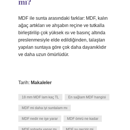
mı?
MDF ile sunta arasındaki farklar: MDF, kalın
ağaç artıkları ve ahşabın reçine ve tutkalla
birleştirilip çok yüksek ısı ve basınç altında
preslenmesiyle elde edildiğinden, talaştan
yapılan suntaya göre çok daha dayanıklıdır
ve daha uzun ömürlüdür.
Tarih:
Makaleler
18 mm MDF lam kaç TL
En sağlam MDF hangisi
MDF mi daha iyi suntalam mı
MDF nedir ne işe yarar
MDF ömrü ne kadar
MDF sobada yanar mı
MDF su geçirir mi