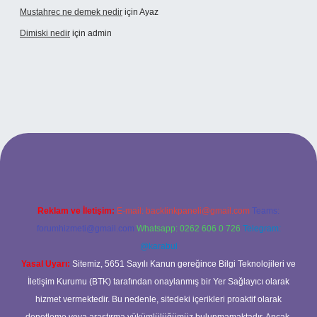
Mustahrec ne demek nedir
için
Ayaz
Dimiski nedir
için
admin
ncel adresi
https://tulipbett.net/
Reklam ve İletişim:
E-mail:
backlinkpaneli@gmail.com
Teams:
forumhizmeti@gmail.com
Whatsapp: 0262 606 0 726
Telegram:
@karabul
Yasal Uyarı:
Sitemiz, 5651 Sayılı Kanun gereğince Bilgi Teknolojileri ve
İletişim Kurumu (BTK) tarafından onaylanmış bir Yer Sağlayıcı olarak
hizmet vermektedir. Bu nedenle, sitedeki içerikleri proaktif olarak