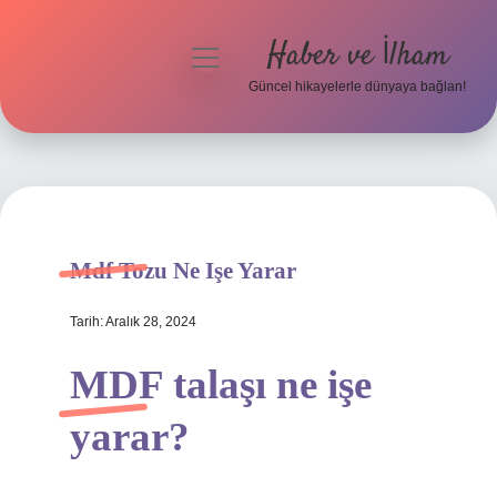
Haber ve İlham
menüyü
aç
Güncel hikayelerle dünyaya bağlan!
Anasayfa
Gizlilik Politikası
Yasal Uyarı
Mdf Tozu Ne Işe Yarar
Hakkımızda
Tarih: Aralık 28, 2024
MDF talaşı ne işe
yarar?