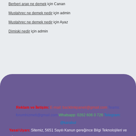
Berberi arap ne demek
için
Canan
Mustahrec ne demek nedir
için
admin
Mustahrec ne demek nedir
için
Ayaz
Dimiski nedir
için
admin
ncel adresi
https://tulipbett.net/
Reklam ve İletişim:
E-mail:
backlinkpaneli@gmail.com
Teams:
forumhizmeti@gmail.com
Whatsapp: 0262 606 0 726
Telegram:
@karabul
Yasal Uyarı:
Sitemiz, 5651 Sayılı Kanun gereğince Bilgi Teknolojileri ve