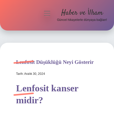
Haber ve İlham
menüyü
aç
Güncel hikayelerle dünyaya bağlan!
Anasayfa
Gizlilik Politikası
Yasal Uyarı
Lenfosit Düşüklüğü Neyi Gösterir
Hakkımızda
Tarih: Aralık 30, 2024
Lenfosit kanser
midir?