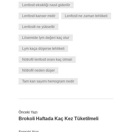
Lenfosit eksikliği nasıl giderilir
Lenfosit kanser midir
Lenfosit ne zaman tehlikeli
Lenfositi ne yükseltir
Lösemide lym değeri kaç olur
Lym kaça düşerse tehlikeli
Nötrofil lenfosit oranı kaç olmalı
Nötrofil neden düşer
Tam kan sayımı hemogram nedir
Önceki Yazı
Brokoli Haftada Kaç Kez Tüketilmeli