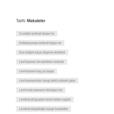
Tarih:
Makaleler
Covidde lenfosit düşer mi
Enfeksiyonda lenfosit düşer mi
Kan değeri kaça düşerse tehlikeli
Lenf kanseri ilk belirtileri nelerdir
Lenf kanseri kaç yıl yaşar
Lenf kanserinde hangi tahlil yüksek çıkar
Lenf nodu kansere dönüşür mü
Lenfosit alt grupları testi neden yapılır
Lenfosit düşüklüğü hangi hastalıktır