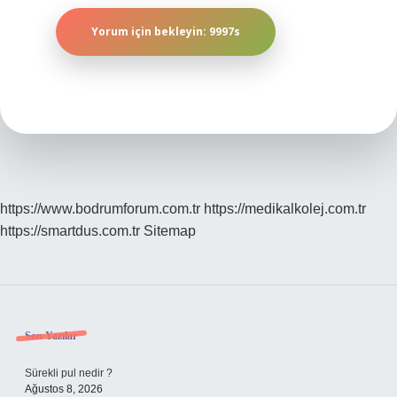
https://www.bodrumforum.com.tr
https://medikalkolej.com.tr
https://smartdus.com.tr
Sitemap
Sidebar
Son Yazılar
Sürekli pul nedir ?
Ağustos 8, 2026