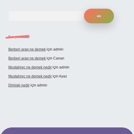
Arama
Son yorumlar
Berberi arap ne demek
için
admin
Berberi arap ne demek
için
Canan
Mustahrec ne demek nedir
için
admin
Mustahrec ne demek nedir
için
Ayaz
Dimiski nedir
için
admin
ncel adresi
https://tulipbett.net/