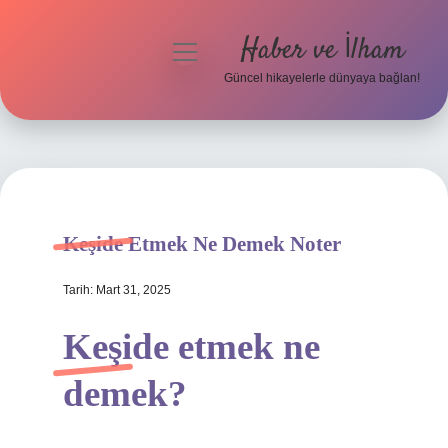
Haber ve İlham
menüyü
aç
Güncel hikayelerle dünyaya bağlan!
Anasayfa
Gizlilik Politikası
Yasal Uyarı
Keşide Etmek Ne Demek Noter
Hakkımızda
Tarih: Mart 31, 2025
Keşide etmek ne
demek?