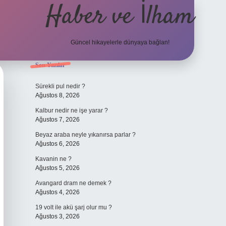
Haber ve İlham
Güncel hikayelerle dünyaya bağlan!
Sidebar
Son Yazılar
elexbet güncel adresi
https://tulipbett.net/
Sürekli pul nedir ?
Ağustos 8, 2026
Kalbur nedir ne işe yarar ?
Ağustos 7, 2026
Beyaz araba neyle yıkanırsa parlar ?
Ağustos 6, 2026
Kavanin ne ?
Ağustos 5, 2026
Avangard dram ne demek ?
Ağustos 4, 2026
19 volt ile akü şarj olur mu ?
Ağustos 3, 2026