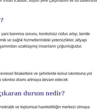
er insan icadıdır; suyun yere çarpmasını ve su baskınına
r?
ı yani barınma sorunu, kontrolsüz nüfus artışı, kentte
 ve sağlık hizmetlerindeki yetersizlikler, altyapı
aşamından uzaklaşmış insanların çoğunluğudur.
vresel felaketlere ve şehirlerde konut sıkıntısına yol
. Su sıkıntısı dramı artmaya devam edecek
çıkaran durum nedir?
mokratik ve toplumsal hareketliliğin merkezi olmaya