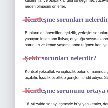
kaldırımlar ve otoparklar gibi su geçirmez yüzeyl
neden olmasını önlerler.
Kentleşme sorunları nelerdi
Bunların en önemlileri; işsizlik, yerleşim sorunlar
yaşayan insanların ihtiyaç duyduğu sosyo-ekonomik
sorunları ve kentte yaşamalarına rağmen kent y
Şehir sorunları nelerdir?
Kentsel yoksulluk ve eşitsizlik beton ormanında çe
açabilir. İşsizlik özellikle gençleri tehdit ediyor
Kentleşme sorununu ortaya 
16. yüzyılda sanayileşmeyle büyüyen kentler, de