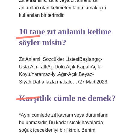
Zıt anlamlılık, zıtlık veya zıt anlam, zıt
anlamları olan kelimeleri tanımlamak için
kullanılan bir terimdir.
10 tane zıt anlamlı kelime
söyler misin?
Zıt Anlamlı Sözcükler ListesiBaşlangıç-
Usta.Acı-TatlıAç-Dolu.Açık-KapalıAçık-
Koyu.Yaramaz-İyi.Ağır-Açık.Beyaz-
Siyah.Daha fazla makale…•27 Mart 2023
Karşıtlık cümle ne demek?
*Aynı cümlede zıt kavram veya durumların
bulunmasıdır. Bu kadar sıcak havalarda
soğuk içecekler iyi bir fikirdir. Benim