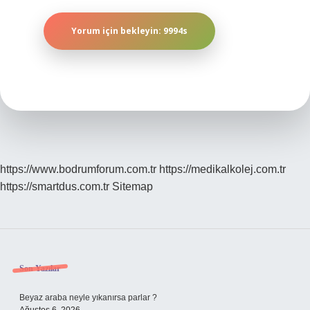
https://www.bodrumforum.com.tr
https://medikalkolej.com.tr
https://smartdus.com.tr
Sitemap
Sidebar
Son Yazılar
Beyaz araba neyle yıkanırsa parlar ?