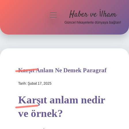
Haber ve İlham
menüyü
aç
Güncel hikayelerle dünyaya bağlan!
Anasayfa
Gizlilik Politikası
Yasal Uyarı
Karşıt Anlam Ne Demek Paragraf
Hakkımızda
Tarih: Şubat 17, 2025
Karşıt anlam nedir
ve örnek?