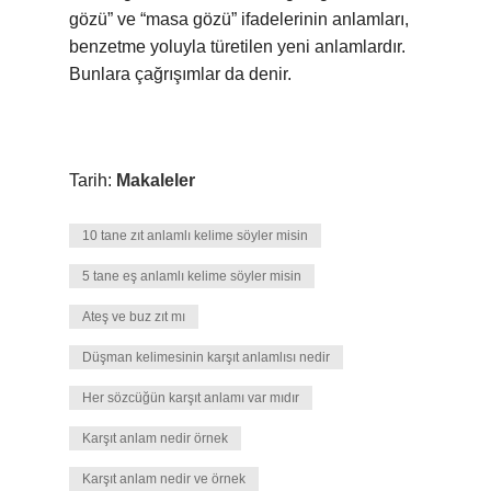
gözü” ve “masa gözü” ifadelerinin anlamları,
benzetme yoluyla türetilen yeni anlamlardır.
Bunlara çağrışımlar da denir.
Tarih:
Makaleler
10 tane zıt anlamlı kelime söyler misin
5 tane eş anlamlı kelime söyler misin
Ateş ve buz zıt mı
Düşman kelimesinin karşıt anlamlısı nedir
Her sözcüğün karşıt anlamı var mıdır
Karşıt anlam nedir örnek
Karşıt anlam nedir ve örnek