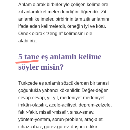
Anlam olarak birbirleriyle çelişen kelimelere
zıt anlamlı kelimeler dendiğini öğrendik. Zıt
anlamlı kelimeler, birbirinin tam zıttı anlamını
ifade eden kelimelerdir, örneğin iyi ve kötü.
Örnek olarak “zengin” kelimesini ele
alabiliriz.
5 tane eş anlamlı kelime
söyler misin?
Türkçede eş anlamlı sözcüklerden bir tanesi
çoğunlukla yabancı kökenlidir. Değer-değer,
cevap-cevap, yıl-yıl, medeniyet-medeniyet,
imkân-olasılık, acele-aciliyet, deprem-zelzele,
fakir-fakir, misafir-misafir, sınav-sınav,
yöntem-yöntem, sorun-problem, araç-alet,
cihaz-cihaz, görev-görev, düşünce-fikir.