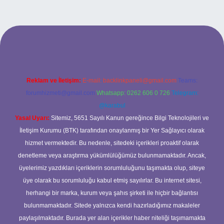
t/
Reklam ve İletişim:
E-mail:
backlinkpaneli@gmail.com
Teams:
forumhizmeti@gmail.com
Whatsapp: 0262 606 0 726
Telegram:
@karabul
Yasal Uyarı:
Sitemiz, 5651 Sayılı Kanun gereğince Bilgi Teknolojileri ve
İletişim Kurumu (BTK) tarafından onaylanmış bir Yer Sağlayıcı olarak
hizmet vermektedir. Bu nedenle, sitedeki içerikleri proaktif olarak
denetleme veya araştırma yükümlülüğümüz bulunmamaktadır. Ancak,
üyelerimiz yazdıkları içeriklerin sorumluluğunu taşımakta olup, siteye
üye olarak bu sorumluluğu kabul etmiş sayılırlar. Bu internet sitesi,
herhangi bir marka, kurum veya şahıs şirketi ile hiçbir bağlantısı
bulunmamaktadır. Sitede yalnızca kendi hazırladığımız makaleler
paylaşılmaktadır. Burada yer alan içerikler haber niteliği taşımamakta