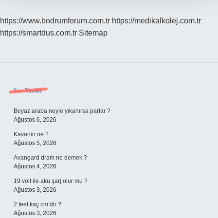
https://www.bodrumforum.com.tr
https://medikalkolej.com.tr
https://smartdus.com.tr
Sitemap
Sidebar
Son Yazılar
Beyaz araba neyle yıkanırsa parlar ?
Ağustos 6, 2026
Kavanin ne ?
Ağustos 5, 2026
Avangard dram ne demek ?
Ağustos 4, 2026
19 volt ile akü şarj olur mu ?
Ağustos 3, 2026
2 feet kaç cm’dir ?
Ağustos 3, 2026