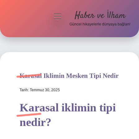
Haber ve İlham
menüyü
aç
Güncel hikayelerle dünyaya bağlan!
Anasayfa
Gizlilik Politikası
Yasal Uyarı
Karasal Iklimin Mesken Tipi Nedir
Hakkımızda
Tarih: Temmuz 30, 2025
Karasal iklimin tipi
nedir?