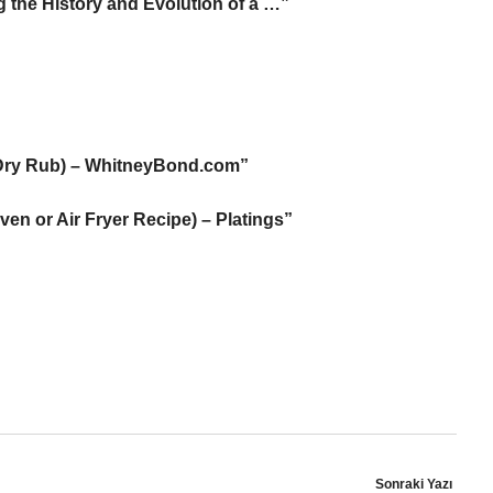
g the History and Evolution of a …”
 Dry Rub) – WhitneyBond.com”
en or Air Fryer Recipe) – Platings”
Sonraki Yazı