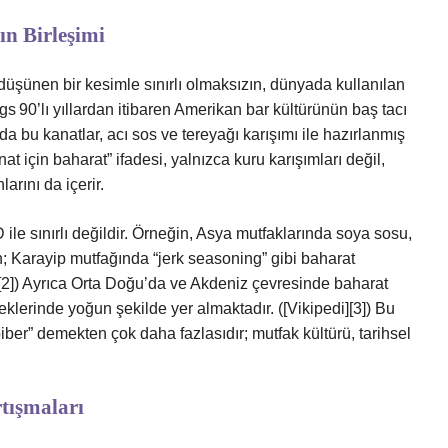
ın Birleşimi
 düşünen bir kesimle sınırlı olmaksızın, dünyada kullanılan
gs 90’lı yıllardan itibaren Amerikan bar kültürünün baş tacı
da bu kanatlar, acı sos ve tereyağı karışımı ile hazırlanmış
t için baharat” ifadesi, yalnızca kuru karışımları değil,
arını da içerir.
e sınırlı değildir. Örneğin, Asya mutfaklarında soya sosu,
en; Karayip mutfağında “jerk seasoning” gibi baharat
][2]) Ayrıca Orta Doğu’da ve Akdeniz çevresinde baharat
eklerinde yoğun şekilde yer almaktadır. ([Vikipedi][3]) Bu
er” demekten çok daha fazlasıdır; mutfak kültürü, tarihsel
tışmaları