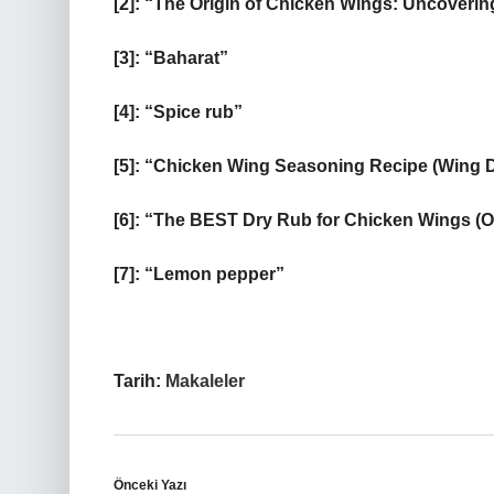
[2]: “The Origin of Chicken Wings: Uncoverin
[3]: “Baharat”
[4]: “Spice rub”
[5]: “Chicken Wing Seasoning Recipe (Wing
[6]: “The BEST Dry Rub for Chicken Wings (Ov
[7]: “Lemon pepper”
Tarih:
Makaleler
Önceki Yazı