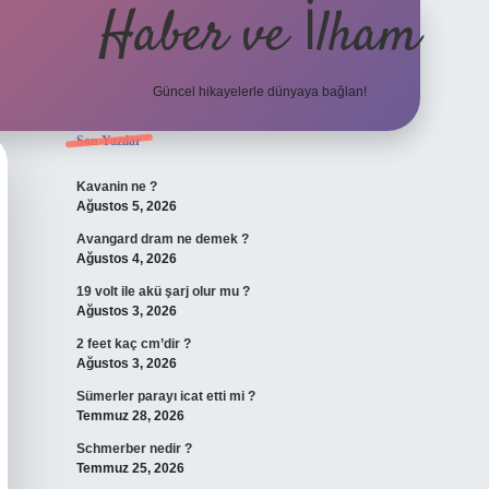
Haber ve İlham
Güncel hikayelerle dünyaya bağlan!
Sidebar
Son Yazılar
elexbet güncel adresi
https:
Kavanin ne ?
Ağustos 5, 2026
Avangard dram ne demek ?
Ağustos 4, 2026
19 volt ile akü şarj olur mu ?
Ağustos 3, 2026
2 feet kaç cm’dir ?
Ağustos 3, 2026
Sümerler parayı icat etti mi ?
Temmuz 28, 2026
Schmerber nedir ?
Temmuz 25, 2026