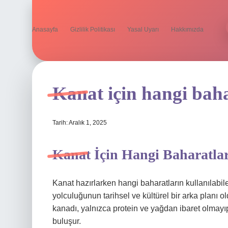
Anasayfa
Gizlilik Politikası
Yasal Uyarı
Hakkımızda
Kanat için hangi baha
Tarih: Aralık 1, 2025
Kanat İçin Hangi Baharatlar
Kanat hazırlarken hangi baharatların kullanılab
yolculuğunun tarihsel ve kültürel bir arka planı 
kanadı, yalnızca protein ve yağdan ibaret olmayıp, f
buluşur.