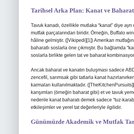
Tarihsel Arka Plan: Kanat ve Baharat
Tavuk kanadı, özellikle mutlaka “kanat” diye ayrı
mutfak parçalarından biridir. Örneğin, Buffalo win
hâline gelmiştir. ([Vikipedi][1]) Amerikan mutfağın
baharatlı soslarla öne çıkmıştır. Bu bağlamda “kana
soslarla birlikte gelen tat ve baharat kombinasyonl
Ancak baharat ve kanatın buluşması sadece ABD il
zencefil, sarımsak gibi tatlarla kanat hazırlanırk
karmaları kullanılmaktadır. ([TheKitchenPursuits
karışımları (örneğin baharat gibi) et ve tavuk yem
nedenle kanat baharatı demek sadece “tuz‑karabib
etkileşimler ve yerel tat değerleriyle ilgilidir.
Günümüzde Akademik ve Mutfak Tar