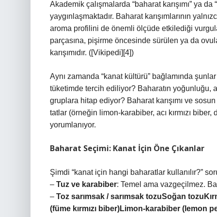
Akademik çalışmalarda “baharat karışımı” ya da “
yaygınlaşmaktadır. Baharat karışımlarının yalnızca
aroma profilini de önemli ölçüde etkilediği vurgula
parçasına, pişirme öncesinde sürülen ya da ovula
karışımıdır. ([Vikipedi][4])
Aynı zamanda “kanat kültürü” bağlamında şunlar ü
tüketimde tercih ediliyor? Baharatın yoğunluğu, a
gruplara hitap ediyor? Baharat karışımı ve sosun 
tatlar (örneğin limon‑karabiber, acı kırmızı biber
yorumlanıyor.
Baharat Seçimi: Kanat İçin Öne Çıkanlar
Şimdi “kanat için hangi baharatlar kullanılır?” s
–
Tuz ve karabiber
: Temel ama vazgeçilmez. Baha
–
Toz sarımsak / sarımsak tozuSoğan tozuKırmı
(füme kırmızı biber)Limon‑karabiber (lemon pe