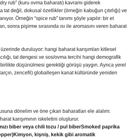
dry rub” (kuru ovma baharatı) kavramı giderek
 tat değil, dokusal özellikler (örneğin kabuğun çıtırlığı) ve
nıyor. Örneğin “spice rub” tanımı şöyle yapılır: bir et
n, sonra pişirme sırasında ısı ile aromasını veren baharat
zerinde duruluyor: hangi baharat karışımları kitlesel
cılığı, tat dengesi ve sos/ovma tercihi hangi demografik
birlikte düşünülmesi gerektiği görüşü yaygın. Ayrıca yerel
, darçın, zencefil) globalleşen kanat kültüründe yeniden
orusuna dönelim ve öne çıkan baharatları ele alalım:
rat karışımının iskeletini oluşturur.
zı biber veya chili tozu / pul biberSmoked paprika
pper)Kimyon, kişniş, kekik gibi aromatik