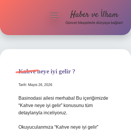
Haber ve İlham
menüyü
aç
Güncel hikayelerle dünyaya bağlan!
Anasayfa
Gizlilik Politikası
Yasal Uyarı
Kahve neye iyi gelir ?
Hakkımızda
Tarih: Mayıs 26, 2026
Basinodasi ailesi merhaba! Bu içeriğimizde
“Kahve neye iyi gelir” konusunu tüm
detaylarıyla inceliyoruz.
Okuyucularımıza “Kahve neye iyi gelir”