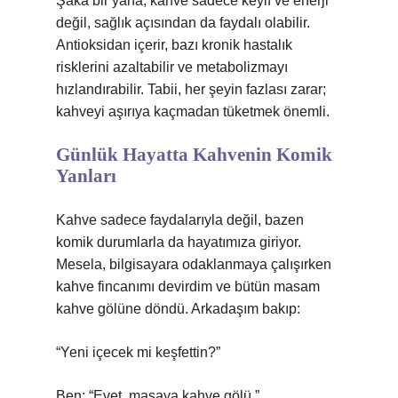
Şaka bir yana, kahve sadece keyif ve enerji
değil, sağlık açısından da faydalı olabilir.
Antioksidan içerir, bazı kronik hastalık
risklerini azaltabilir ve metabolizmayı
hızlandırabilir. Tabii, her şeyin fazlası zarar;
kahveyi aşırıya kaçmadan tüketmek önemli.
Günlük Hayatta Kahvenin Komik
Yanları
Kahve sadece faydalarıyla değil, bazen
komik durumlarla da hayatımıza giriyor.
Mesela, bilgisayara odaklanmaya çalışırken
kahve fincanımı devirdim ve bütün masam
kahve gölüne döndü. Arkadaşım bakıp:
“Yeni içecek mi keşfettin?”
Ben: “Evet, masaya kahve gölü.”