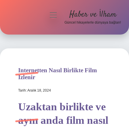
Haber ve İlham
menüyü
aç
Güncel hikayelerle dünyaya bağlan!
Anasayfa
Gizlilik Politikası
Yasal Uyarı
Internetten Nasıl Birlikte Film
Hakkımızda
Izlenir
Tarih: Aralık 18, 2024
Uzaktan birlikte ve
aynı anda film nasıl