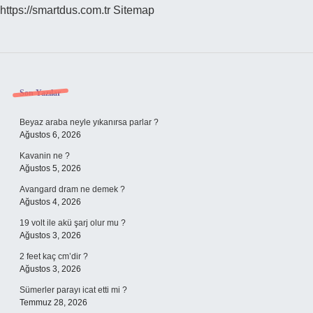
https://smartdus.com.tr
Sitemap
Sidebar
Son Yazılar
Beyaz araba neyle yıkanırsa parlar ?
Ağustos 6, 2026
Kavanin ne ?
Ağustos 5, 2026
Avangard dram ne demek ?
Ağustos 4, 2026
19 volt ile akü şarj olur mu ?
Ağustos 3, 2026
2 feet kaç cm’dir ?
Ağustos 3, 2026
Sümerler parayı icat etti mi ?
Temmuz 28, 2026