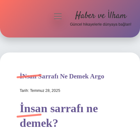
Haber ve İlham
menüyü
aç
Güncel hikayelerle dünyaya bağlan!
Anasayfa
Gizlilik Politikası
Yasal Uyarı
İNsan Sarrafı Ne Demek Argo
Hakkımızda
Tarih: Temmuz 28, 2025
İnsan sarrafı ne
demek?