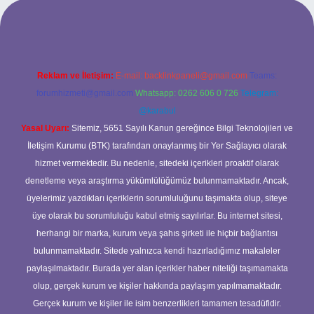
güncel adresi
https://tulipbett.net/
Reklam ve İletişim:
E-mail:
backlinkpaneli@gmail.com
Teams:
forumhizmeti@gmail.com
Whatsapp: 0262 606 0 726
Telegram:
@karabul
Yasal Uyarı:
Sitemiz, 5651 Sayılı Kanun gereğince Bilgi Teknolojileri ve
İletişim Kurumu (BTK) tarafından onaylanmış bir Yer Sağlayıcı olarak
hizmet vermektedir. Bu nedenle, sitedeki içerikleri proaktif olarak
denetleme veya araştırma yükümlülüğümüz bulunmamaktadır. Ancak,
üyelerimiz yazdıkları içeriklerin sorumluluğunu taşımakta olup, siteye
üye olarak bu sorumluluğu kabul etmiş sayılırlar. Bu internet sitesi,
herhangi bir marka, kurum veya şahıs şirketi ile hiçbir bağlantısı
bulunmamaktadır. Sitede yalnızca kendi hazırladığımız makaleler
paylaşılmaktadır. Burada yer alan içerikler haber niteliği taşımamakta
olup, gerçek kurum ve kişiler hakkında paylaşım yapılmamaktadır.
Gerçek kurum ve kişiler ile isim benzerlikleri tamamen tesadüfidir.