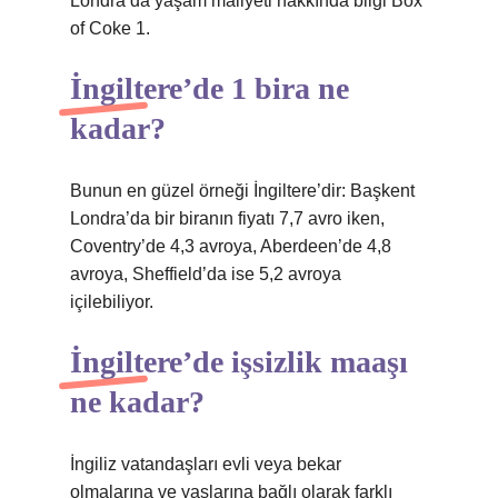
Londra’da yaşam maliyeti hakkında bilgi Box
of Coke 1.
İngiltere’de 1 bira ne
kadar?
Bunun en güzel örneği İngiltere’dir: Başkent
Londra’da bir biranın fiyatı 7,7 avro iken,
Coventry’de 4,3 avroya, Aberdeen’de 4,8
avroya, Sheffield’da ise 5,2 avroya
içilebiliyor.
İngiltere’de işsizlik maaşı
ne kadar?
İngiliz vatandaşları evli veya bekar
olmalarına ve yaşlarına bağlı olarak farklı