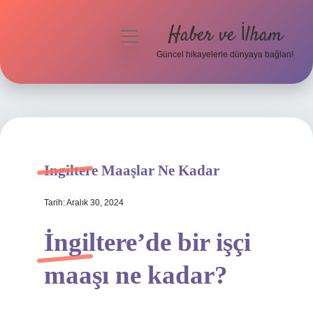
Haber ve İlham
menüyü
aç
Güncel hikayelerle dünyaya bağlan!
Anasayfa
Gizlilik Politikası
Yasal Uyarı
Ingiltere Maaşlar Ne Kadar
Hakkımızda
Tarih: Aralık 30, 2024
İngiltere’de bir işçi
maaşı ne kadar?