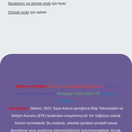
Mustahrec ne demek nedir
için
Ayaz
Dimiski nedir
için
admin
exbet güncel adresi
https://tulipbett.net/
Reklam ve İletişim:
E-mail:
backlinkpaneli@gmail.com
Teams:
forumhizmeti@gmail.com
Whatsapp: 0262 606 0 726
Telegram:
@karabul
Yasal Uyarı:
Sitemiz, 5651 Sayılı Kanun gereğince Bilgi Teknolojileri ve
İletişim Kurumu (BTK) tarafından onaylanmış bir Yer Sağlayıcı olarak
hizmet vermektedir. Bu nedenle, sitedeki içerikleri proaktif olarak
denetleme veya araştırma yükümlülüğümüz bulunmamaktadır. Ancak,