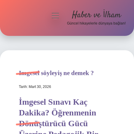
Haber ve İlham
menüyü
aç
Güncel hikayelerle dünyaya bağlan!
Anasayfa
Gizlilik Politikası
Yasal Uyarı
Imgesel söyleyiş ne demek ?
Hakkımızda
Tarih: Mart 30, 2026
İmgesel Sınavı Kaç
Dakika? Öğrenmenin
Dönüştürücü Gücü