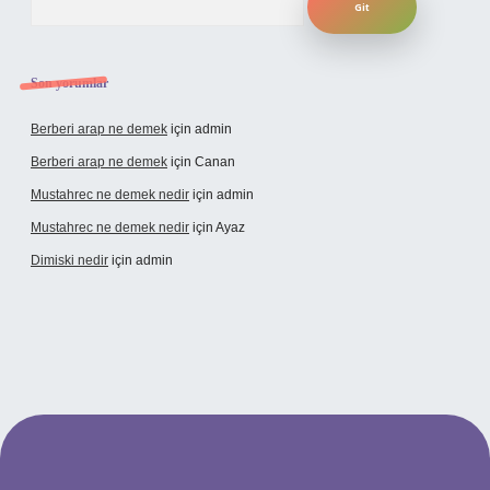
Son yorumlar
Berberi arap ne demek
için
admin
Berberi arap ne demek
için
Canan
Mustahrec ne demek nedir
için
admin
Mustahrec ne demek nedir
için
Ayaz
Dimiski nedir
için
admin
ncel adresi
https://tulipbett.net/