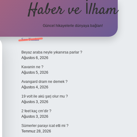
Haber ve İlham
Güncel hikayelerle dünyaya bağlan!
Sidebar
Son Yazılar
elexbet güncel adresi
https://tulipbett.net
Beyaz araba neyle yıkanırsa parlar ?
Ağustos 6, 2026
Kavanin ne ?
Ağustos 5, 2026
Avangard dram ne demek ?
Ağustos 4, 2026
19 volt ile akü şarj olur mu ?
Ağustos 3, 2026
2 feet kaç cm’dir ?
Ağustos 3, 2026
Sümerler parayı icat etti mi ?
Temmuz 28, 2026