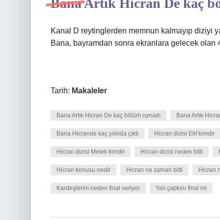
Bana Artık Hicran De kaç b
Kanal D reytinglerden memnun kalmayıp diziyi ya
Bana, bayramdan sonra ekranlara gelecek olan 4
Tarih:
Makaleler
Bana Artık Hicran De kaç bölüm oynadı
Bana Artık Hicr
Bana Hicrande kaç yılında çıktı
Hicran dizisi Elif kimdir
Hicran dizisi Melek kimdir
Hicran dizisi neden bitti
Hicran konusu nedir
Hicran ne zaman bitti
Hicran n
Kardeşlerim neden final veriyor
Yalı çapkını final mi