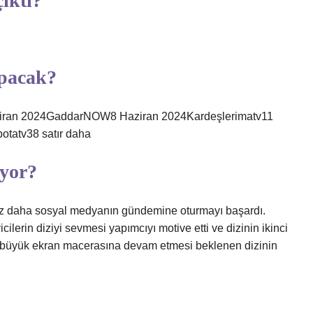
ıktı?
apacak?
aziran 2024GaddarNOW8 Haziran 2024Kardeşlerimatv11
tatv38 satır daha
iyor?
kez daha sosyal medyanın gündemine oturmayı başardı.
lerin diziyi sevmesi yapımcıyı motive etti ve dizinin ikinci
 büyük ekran macerasına devam etmesi beklenen dizinin