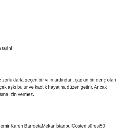
?
tarihi
 zorluklarla geçen bir yılın ardından, çapkın bir genç olan
çek aşkı bulur ve kaotik hayatına düzen getirir. Ancak
asına izin vermez.
Demir Karen BarroetaMekanİstanbulGösteri süresi50