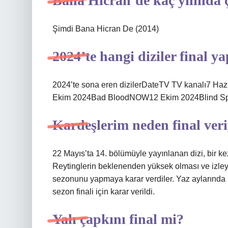
Bana Hicran’de kaç yılında ç
Şimdi Bana Hicran De (2014)
2024’te hangi diziler final y
2024’te sona eren dizilerDateTV TV kanalı7 H
Ekim 2024Bad BloodNOW12 Ekim 2024Blind Spo
Kardeşlerim neden final ver
22 Mayıs’ta 14. bölümüyle yayınlanan dizi, bir 
Reytinglerin beklenenden yüksek olması ve izleyici
sezonunu yapmaya karar verdiler. Yaz aylarında
sezon finali için karar verildi.
Yalı çapkını final mi?