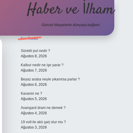
Haber ve İlham
Güncel hikayelerle dünyaya bağlan!
Sidebar
Son Yazılar
elexbet güncel adresi
https://tulipbett.net/
Sürekli pul nedir ?
Ağustos 8, 2026
Kalbur nedir ne işe yarar ?
Ağustos 7, 2026
Beyaz araba neyle yıkanırsa parlar ?
Ağustos 6, 2026
Kavanin ne ?
Ağustos 5, 2026
Avangard dram ne demek ?
Ağustos 4, 2026
19 volt ile akü şarj olur mu ?
Ağustos 3, 2026