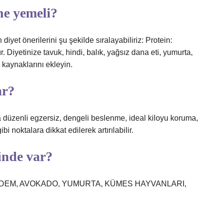
ne yemeli?
diyet önerilerini şu şekilde sıralayabiliriz: Protein:
ır. Diyetinize tavuk, hindi, balık, yağsız dana eti, yumurta,
n kaynaklarını ekleyin.
ar?
 düzenli egzersiz, dengeli beslenme, ideal kiloyu koruma,
i noktalara dikkat edilerek artırılabilir.
inde var?
MCT, BADEM, AVOKADO, YUMURTA, KÜMES HAYVANLARI,