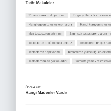
Tarih:
Makaleler
31 testosteronu düşürür mü
Doğal yollarla testosteron ar
Hangi egzersiz testosteron artırır
Hangi kuruyemiş testost
Muz testosteron artırır mı
Sarımsak testosteronu artırır mı
Testosteron arttığını nasıl anlarız
Testosteron en çok han
Testosteron hapı var mı
Testosteron yüksekliği erkekler
Testosteronu en çok ne artırır
Yumurta yemek testosteron 
Önceki Yazı
Hangi Madenler Vardır