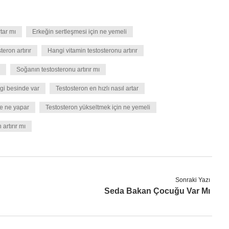
tar mı
Erkeğin sertleşmesi için ne yemeli
eron artırır
Hangi vitamin testosteronu artırır
Soğanın testosteronu artırır mı
gi besinde var
Testosteron en hızlı nasıl artar
de ne yapar
Testosteron yükseltmek için ne yemeli
artırır mı
Sonraki Yazı
Seda Bakan Çocuğu Var Mı