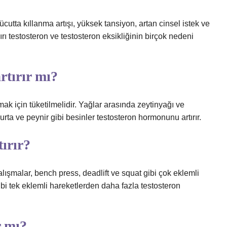
 vücutta kıllanma artışı, yüksek tansiyon, artan cinsel istek ve
ırı testosteron ve testosteron eksikliğinin birçok nedeni
rtırır mı?
k için tüketilmelidir. Yağlar arasında zeytinyağı ve
ta ve peynir gibi besinler testosteron hormonunu artırır.
tırır?
ışmalar, bench press, deadlift ve squat gibi çok eklemli
bi tek eklemli hareketlerden daha fazla testosteron
r mı?