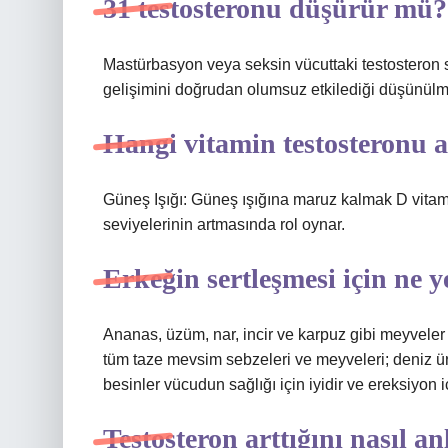
31 testosteronu düşürür mü?
Mastürbasyon veya seksin vücuttaki testosteron 
gelişimini doğrudan olumsuz etkilediği düşünülm
Hangi vitamin testosteronu a
Güneş Işığı: Güneş ışığına maruz kalmak D vitamin
seviyelerinin artmasında rol oynar.
Erkeğin sertleşmesi için ne 
Ananas, üzüm, nar, incir ve karpuz gibi meyvele
tüm taze mevsim sebzeleri ve meyveleri; deniz ürü
besinler vücudun sağlığı için iyidir ve ereksiyon i
Testosteron arttığını nasıl an