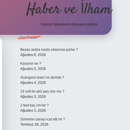
Haber ve İlham
Güncel hikayelerle dünyaya bağlan!
Sidebar
Son Yazılar
elexbet güncel adresi
https://tulipbett.net
Beyaz araba neyle yıkanırsa parlar ?
Ağustos 6, 2026
Kavanin ne ?
Ağustos 5, 2026
Avangard dram ne demek ?
Ağustos 4, 2026
19 volt ile akü şarj olur mu ?
Ağustos 3, 2026
2 feet kaç cm’dir ?
Ağustos 3, 2026
Sümerler parayı icat etti mi ?
Temmuz 28, 2026