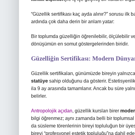
“Güzellik sertifikası kaç ayda alınır?” sorusu ilk 
ardında çok daha derin bir anlam yatar:
Bir toplumda güzelliğin öğrenilebilir, ölçülebilir v
dönüşümün en somut göstergelerinden biridir.
Güzelliğin Sertifikası: Modern Dünyan
Güzellik sertifikaları, günümüzde bireyin yalnızca
statüye
sahip olduğunu da gösterir. Estetisyenlik,
ila 9 ay arasında tamamlanır. Ancak bu süre yalnız
belirler.
Antropolojik açıdan
, güzellik kursları birer
modern
bilgi öğrenmez; aynı zamanda belli bir toplumsal
da süsleme törenlerinin bireyi topluluğun bir üyesi
bireyi “profesyonel estetik topluluğu”na dahil ede