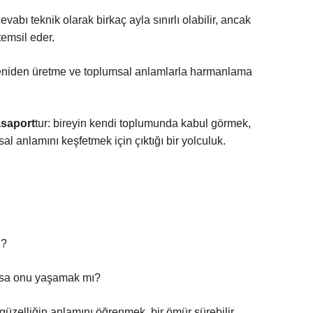
evabı teknik olarak birkaç ayla sınırlı olabilir, ancak
temsil eder.
yeniden üretme ve toplumsal anlamlarla harmanlama
asaport
tur: bireyin kendi toplumunda kabul görmek,
l anlamını keşfetmek için çıktığı bir yolculuk.
i?
oksa onu yaşamak mı?
güzelliğin anlamını öğrenmek, bir ömür sürebilir.