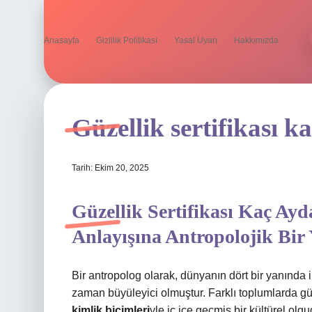
Anasayfa
Gizlilik Politikası
Yasal Uyarı
Hakkımızda
Güzellik sertifikası ka
Tarih: Ekim 20, 2025
Güzellik Sertifikası Kaç Ayd
Anlayışına Antropolojik Bir
Bir antropolog olarak, dünyanın dört bir yanında 
zaman büyüleyici olmuştur. Farklı toplumlarda gü
kimlik biçimleri
yle iç içe geçmiş bir kültürel olgu