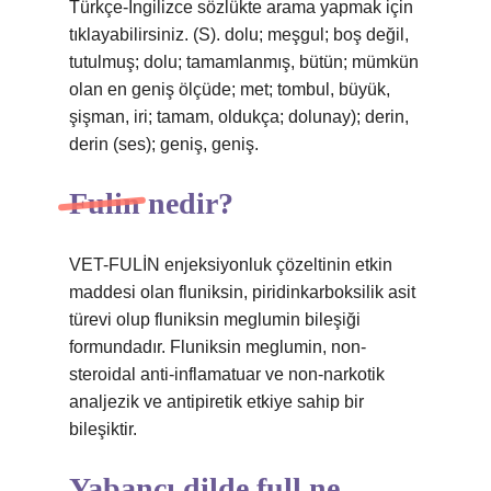
Türkçe-İngilizce sözlükte arama yapmak için
tıklayabilirsiniz. (S). dolu; meşgul; boş değil,
tutulmuş; dolu; tamamlanmış, bütün; mümkün
olan en geniş ölçüde; met; tombul, büyük,
şişman, iri; tamam, oldukça; dolunay); derin,
derin (ses); geniş, geniş.
Fulin nedir?
VET-FULİN enjeksiyonluk çözeltinin etkin
maddesi olan fluniksin, piridinkarboksilik asit
türevi olup fluniksin meglumin bileşiği
formundadır. Fluniksin meglumin, non-
steroidal anti-inflamatuar ve non-narkotik
analjezik ve antipiretik etkiye sahip bir
bileşiktir.
Yabancı dilde full ne