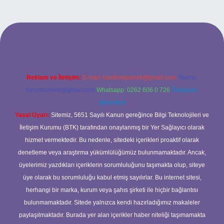
et/
Reklam ve İletişim:
E-mail:
backlinkpaneli@gmail.com
Teams:
forumhizmeti@gmail.com
Whatsapp: 0262 606 0 726
Telegram:
@karabul
Yasal Uyarı:
Sitemiz, 5651 Sayılı Kanun gereğince Bilgi Teknolojileri ve
İletişim Kurumu (BTK) tarafından onaylanmış bir Yer Sağlayıcı olarak
hizmet vermektedir. Bu nedenle, sitedeki içerikleri proaktif olarak
denetleme veya araştırma yükümlülüğümüz bulunmamaktadır. Ancak,
üyelerimiz yazdıkları içeriklerin sorumluluğunu taşımakta olup, siteye
üye olarak bu sorumluluğu kabul etmiş sayılırlar. Bu internet sitesi,
herhangi bir marka, kurum veya şahıs şirketi ile hiçbir bağlantısı
bulunmamaktadır. Sitede yalnızca kendi hazırladığımız makaleler
paylaşılmaktadır. Burada yer alan içerikler haber niteliği taşımamakta