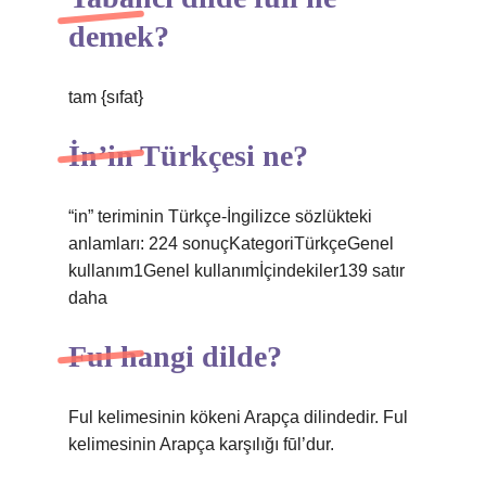
demek?
tam {sıfat}
İn’in Türkçesi ne?
“in” teriminin Türkçe-İngilizce sözlükteki
anlamları: 224 sonuçKategoriTürkçeGenel
kullanım1Genel kullanımİçindekiler139 satır
daha
Ful hangi dilde?
Ful kelimesinin kökeni Arapça dilindedir. Ful
kelimesinin Arapça karşılığı fūl’dur.