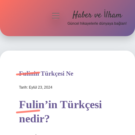
Haber ve İlham
menüyü
aç
Güncel hikayelerle dünyaya bağlan!
Anasayfa
Gizlilik Politikası
Yasal Uyarı
Fulinin Türkçesi Ne
Hakkımızda
Tarih: Eylül 23, 2024
Fulin’in Türkçesi
nedir?