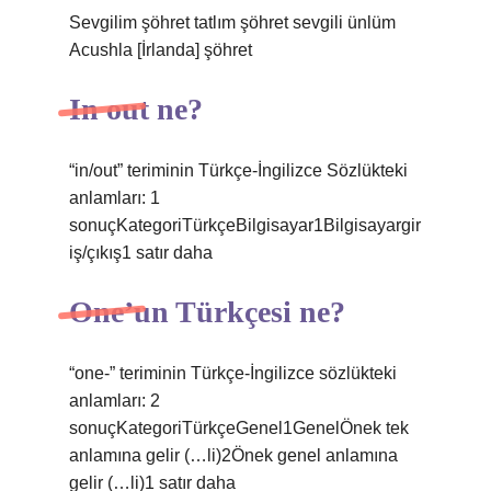
Sevgilim şöhret tatlım şöhret sevgili ünlüm
Acushla [İrlanda] şöhret
In out ne?
“in/out” teriminin Türkçe-İngilizce Sözlükteki
anlamları: 1
sonuçKategoriTürkçeBilgisayar1Bilgisayargir
iş/çıkış1 satır daha
One’un Türkçesi ne?
“one-” teriminin Türkçe-İngilizce sözlükteki
anlamları: 2
sonuçKategoriTürkçeGenel1GenelÖnek tek
anlamına gelir (…li)2Önek genel anlamına
gelir (…li)1 satır daha