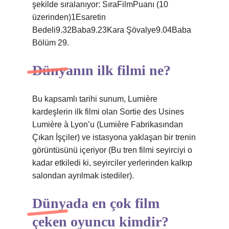
şekilde sıralanıyor: SıraFilmPuanı (10
üzerinden)1Esaretin
Bedeli9.32Baba9.23Kara Şövalye9.04Baba
Bölüm 29.
Dünyanın ilk filmi ne?
Bu kapsamlı tarihi sunum, Lumière
kardeşlerin ilk filmi olan Sortie des Usines
Lumière à Lyon’u (Lumière Fabrikasından
Çıkan İşçiler) ve istasyona yaklaşan bir trenin
görüntüsünü içeriyor (Bu tren filmi seyirciyi o
kadar etkiledi ki, seyirciler yerlerinden kalkıp
salondan ayrılmak istediler).
Dünyada en çok film
çeken oyuncu kimdir?