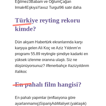
Eğilmez3Babam ve OğlumÇağan
Irmak4EşkıyaYavuz Turgul96 satır daha
Türkiye reyting rekoru
kimde?
Dün akşam Habertürk ekranlarında karşı
karşıya gelen Ali Koç ve Aziz Yıldırım’ın
programı 55.89 reytingle şimdiye kadarki en
yüksek izlenme oranına ulaştı. Siz ne
düşünüyorsunuz? #fenerbahçe #azizyıldırım
#alikoc
En pahalı film hangisi?
En pahalı yapımlar (enflasyona göre
ayarlanmamış)SiparişAdıMaliyet (yaklaşık)