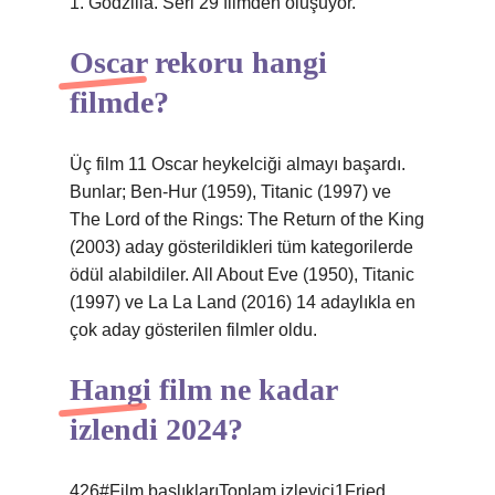
1. Godzilla. Seri 29 filmden oluşuyor.
Oscar rekoru hangi
filmde?
Üç film 11 Oscar heykelciği almayı başardı.
Bunlar; Ben-Hur (1959), Titanic (1997) ve
The Lord of the Rings: The Return of the King
(2003) aday gösterildikleri tüm kategorilerde
ödül alabildiler. All About Eve (1950), Titanic
(1997) ve La La Land (2016) 14 adaylıkla en
çok aday gösterilen filmler oldu.
Hangi film ne kadar
izlendi 2024?
426#Film başlıklarıToplam izleyici1Fried