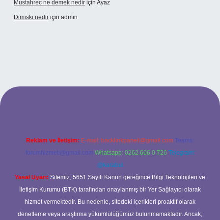
Mustahrec ne demek nedir
için
Ayaz
Dimiski nedir
için
admin
.net/
Reklam ve İletişim:
E-mail:
backlinkpaneli@gmail.com
Teams:
forumhizmeti@gmail.com
Whatsapp: 0262 606 0 726
Telegram:
@karabul
Yasal Uyarı:
Sitemiz, 5651 Sayılı Kanun gereğince Bilgi Teknolojileri ve
İletişim Kurumu (BTK) tarafından onaylanmış bir Yer Sağlayıcı olarak
hizmet vermektedir. Bu nedenle, sitedeki içerikleri proaktif olarak
denetleme veya araştırma yükümlülüğümüz bulunmamaktadır. Ancak,