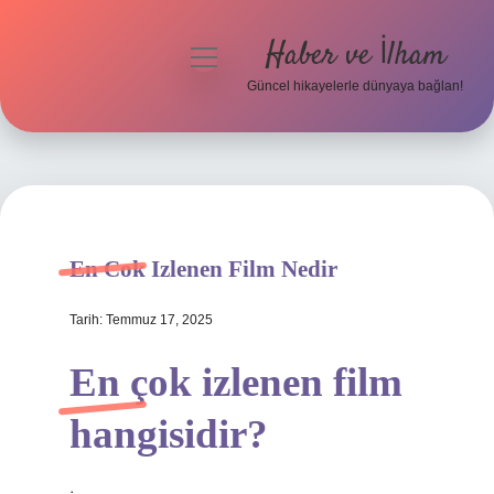
Haber ve İlham
menüyü
aç
Güncel hikayelerle dünyaya bağlan!
Anasayfa
Gizlilik Politikası
Yasal Uyarı
En Cok Izlenen Film Nedir
Hakkımızda
Tarih: Temmuz 17, 2025
En çok izlenen film
hangisidir?