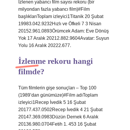
İzlenen yabancı film sayısı rekoru (bir
milyondan fazla yabancı film)#Film
başlıklarıToplam izleyici1Titanik 20 Şubat
19983.042.9232Hızlı ve Öfkeli 7 3 Nisan
20152.961.0893Örümcek Adam: Eve Dönüş
Yok 17 Aralık 20212.882.9604Avatar: Suyun
Yolu 16 Aralık 20222.677.
İzlenme rekoru hangi
filmde?
Tüm filmlerin gişe sonuçları – Top 100
(1989’dan günümüze)#Film adıToplam
izleyici1Recep İvedik 5 16 Şubat
20177.437.0502Recep İvedik 4 21 Şubat
20147.369.0983Düzün Dernek 6 Aralık
20136.980.0704Fetih 1. 453 16 Şubat