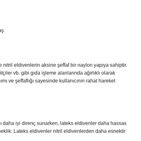
aş
itril eldivenlerin aksine şeffaf bir naylon yapıya sahiptir.
mitçiler vb. gibi gıda işleme alanlarında ağırlıklı olarak
anımı ve şeffaflığı sayesinde kullanıcının rahat hareket
rşı daha iyi direnç sunarken, lateks eldivenler daha hassas
eklik: Lateks eldivenler nitril eldivenlerden daha esnektir