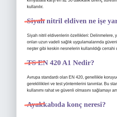
kimyasala karşı en az 30 dakikalık direnç süresi
kullanılır.
Siyah nitril eldiven ne işe ya
Siyah nitril eldivenlerin özellikleri: Delinmelere,
onları uzun vadeli sağlık uygulamalarında güvenli
neşter gibi keskin nesnelerin kullanıldığı cerrahi 
TS EN 420 A1 Nedir?
Avrupa standardı olan EN 420, genellikle koruyuc
gereklilikleri ve test yöntemlerini tanımlar. Bu st
kullanımı rahat ve güvenli olmasını sağlamayı am
Ayakkabıda konç neresi?