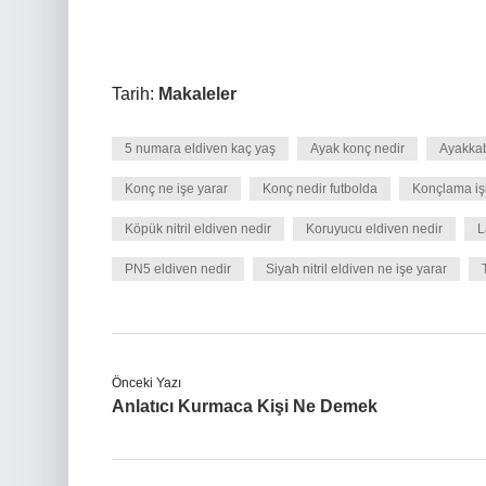
Tarih:
Makaleler
5 numara eldiven kaç yaş
Ayak konç nedir
Ayakkab
Konç ne işe yarar
Konç nedir futbolda
Konçlama iş
Köpük nitril eldiven nedir
Koruyucu eldiven nedir
L
PN5 eldiven nedir
Siyah nitril eldiven ne işe yarar
Önceki Yazı
Anlatıcı Kurmaca Kişi Ne Demek