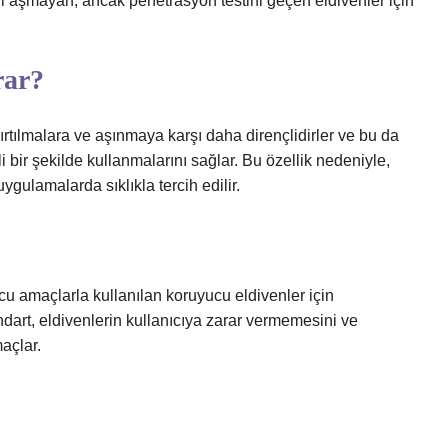
ni aşmayan, ancak penetrasyon testini geçen eldivenler için
rar?
 yırtılmalara ve aşınmaya karşı daha dirençlidirler ve bu da
 bir şekilde kullanmalarını sağlar. Bu özellik nedeniyle,
uygulamalarda sıklıkla tercih edilir.
u amaçlarla kullanılan koruyucu eldivenler için
andart, eldivenlerin kullanıcıya zarar vermemesini ve
açlar.