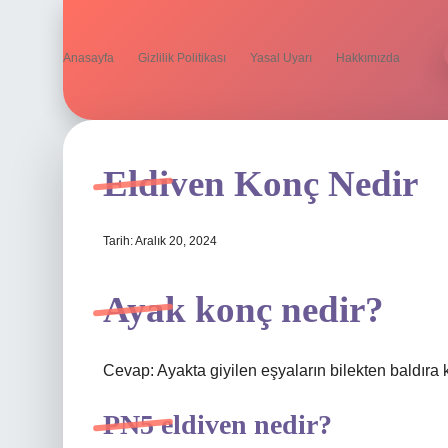
Anasayfa
Gizlilik Politikası
Yasal Uyarı
Hakkımızda
Eldiven Konç Nedir
Tarih: Aralık 20, 2024
Ayak konç nedir?
Cevap: Ayakta giyilen eşyaların bilekten baldıra 
PN5 eldiven nedir?