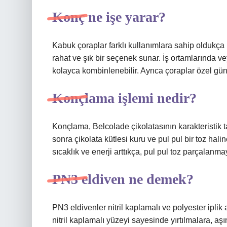
Konç ne işe yarar?
Kabuk çoraplar farklı kullanımlara sahip oldukça 
rahat ve şık bir seçenek sunar. İş ortamlarında veya
kolayca kombinlenebilir. Ayrıca çoraplar özel günl
Konçlama işlemi nedir?
Konçlama, Belcolade çikolatasının karakteristik t
sonra çikolata kütlesi kuru ve pul pul bir toz hali
sıcaklık ve enerji arttıkça, pul pul toz parçalanm
PN3 eldiven ne demek?
PN3 eldivenler nitril kaplamalı ve polyester iplik 
nitril kaplamalı yüzeyi sayesinde yırtılmalara, aş