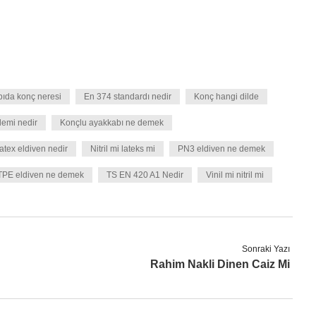
ıda konç neresi
En 374 standardı nedir
Konç hangi dilde
lemi nedir
Konçlu ayakkabı ne demek
atex eldiven nedir
Nitril mi lateks mi
PN3 eldiven ne demek
TPE eldiven ne demek
TS EN 420 A1 Nedir
Vinil mi nitril mi
Sonraki Yazı
Rahim Nakli Dinen Caiz Mi