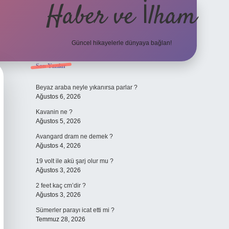
Haber ve İlham
Güncel hikayelerle dünyaya bağlan!
Sidebar
Son Yazılar
elexbet güncel adresi
h
Beyaz araba neyle yıkanırsa parlar ?
Ağustos 6, 2026
Kavanin ne ?
Ağustos 5, 2026
Avangard dram ne demek ?
Ağustos 4, 2026
19 volt ile akü şarj olur mu ?
Ağustos 3, 2026
2 feet kaç cm’dir ?
Ağustos 3, 2026
Sümerler parayı icat etti mi ?
Temmuz 28, 2026