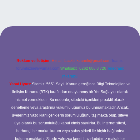
üncel adresi
https://tulipbett.net/
Reklam ve İletişim:
E-mail:
backlinkpaneli@gmail.com
Teams:
forumhizmeti@gmail.com
Whatsapp: 0262 606 0 726
Telegram:
@karabul
Yasal Uyarı:
Sitemiz, 5651 Sayılı Kanun gereğince Bilgi Teknolojileri ve
İletişim Kurumu (BTK) tarafından onaylanmış bir Yer Sağlayıcı olarak
hizmet vermektedir. Bu nedenle, sitedeki içerikleri proaktif olarak
denetleme veya araştırma yükümlülüğümüz bulunmamaktadır. Ancak,
üyelerimiz yazdıkları içeriklerin sorumluluğunu taşımakta olup, siteye
üye olarak bu sorumluluğu kabul etmiş sayılırlar. Bu internet sitesi,
herhangi bir marka, kurum veya şahıs şirketi ile hiçbir bağlantısı
bulunmamaktadır. Sitede yalnızca kendi hazırladığımız makaleler