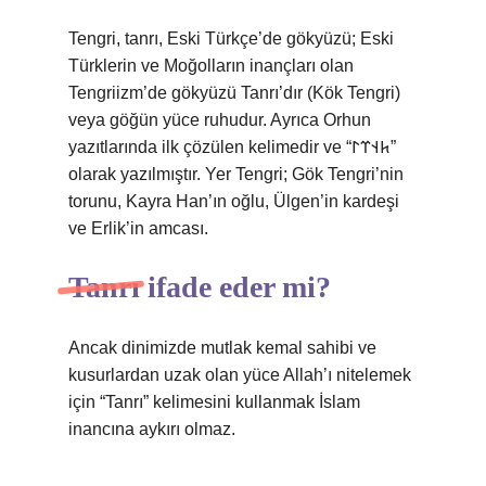
Tengri, tanrı, Eski Türkçe’de gökyüzü; Eski
Türklerin ve Moğolların inançları olan
Tengriizm’de gökyüzü Tanrı’dır (Kök Tengri)
veya göğün yüce ruhudur. Ayrıca Orhun
yazıtlarında ilk çözülen kelimedir ve “𐱅𐰭𐰼𐰃”
olarak yazılmıştır. Yer Tengri; Gök Tengri’nin
torunu, Kayra Han’ın oğlu, Ülgen’in kardeşi
ve Erlik’in amcası.
Tanrı ifade eder mi?
Ancak dinimizde mutlak kemal sahibi ve
kusurlardan uzak olan yüce Allah’ı nitelemek
için “Tanrı” kelimesini kullanmak İslam
inancına aykırı olmaz.