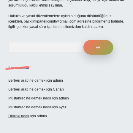
yazdıkları içeriklerin sorumluluğunu taşımakta olup, siteye üye olarak bu
sorumluluğu kabul etmiş sayılırlar.
Hukuka ve yasal düzenlemelere aykırı olduğunu düşündüğünüz
içerikleri,
backlinkpanelicomtr@gmail.com
adresine bildirmeniz halinde,
ilgili içerikler yasal süre içerisinde sitemizden kaldırılacaktır.
Arama
Son yorumlar
Berberi arap ne demek
için
admin
Berberi arap ne demek
için
Canan
Mustahrec ne demek nedir
için
admin
Mustahrec ne demek nedir
için
Ayaz
Dimiski nedir
için
admin