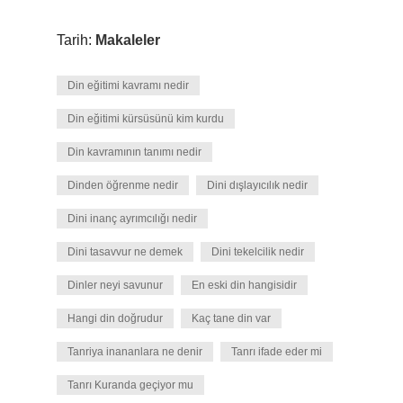
Tarih:
Makaleler
Din eğitimi kavramı nedir
Din eğitimi kürsüsünü kim kurdu
Din kavramının tanımı nedir
Dinden öğrenme nedir
Dini dışlayıcılık nedir
Dini inanç ayrımcılığı nedir
Dini tasavvur ne demek
Dini tekelcilik nedir
Dinler neyi savunur
En eski din hangisidir
Hangi din doğrudur
Kaç tane din var
Tanriya inananlara ne denir
Tanrı ifade eder mi
Tanrı Kuranda geçiyor mu