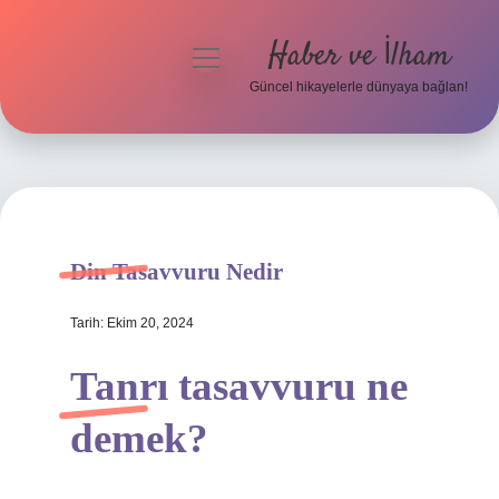
Haber ve İlham
menüyü
aç
Güncel hikayelerle dünyaya bağlan!
Anasayfa
Gizlilik Politikası
Yasal Uyarı
Din Tasavvuru Nedir
Hakkımızda
Tarih: Ekim 20, 2024
Tanrı tasavvuru ne
demek?