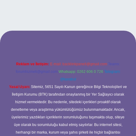
exbet güncel adresi
https://tulipbett.net/
Reklam ve İletişim:
E-mail:
backlinkpaneli@gmail.com
Teams:
forumhizmeti@gmail.com
Whatsapp: 0262 606 0 726
Telegram:
@karabul
Yasal Uyarı:
Sitemiz, 5651 Sayılı Kanun gereğince Bilgi Teknolojileri ve
İletişim Kurumu (BTK) tarafından onaylanmış bir Yer Sağlayıcı olarak
hizmet vermektedir. Bu nedenle, sitedeki içerikleri proaktif olarak
denetleme veya araştırma yükümlülüğümüz bulunmamaktadır. Ancak,
üyelerimiz yazdıkları içeriklerin sorumluluğunu taşımakta olup, siteye
üye olarak bu sorumluluğu kabul etmiş sayılırlar. Bu internet sitesi,
herhangi bir marka, kurum veya şahıs şirketi ile hiçbir bağlantısı