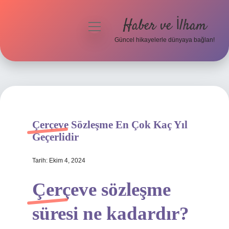
Haber ve İlham
menüyü
aç
Güncel hikayelerle dünyaya bağlan!
Anasayfa
Gizlilik Politikası
Yasal Uyarı
Çerçeve Sözleşme En Çok Kaç Yıl
Hakkımızda
Geçerlidir
Tarih: Ekim 4, 2024
Çerçeve sözleşme
süresi ne kadardır?