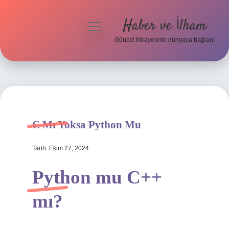
Haber ve İlham
menüyü
aç
Güncel hikayelerle dünyaya bağlan!
Anasayfa
Gizlilik Politikası
Yasal Uyarı
C Mı Yoksa Python Mu
Hakkımızda
Tarih: Ekim 27, 2024
Python mu C++
mı?