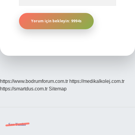
https://www.bodrumforum.com.tr
https://medikalkolej.com.tr
https://smartdus.com.tr
Sitemap
Sidebar
Son Yazılar