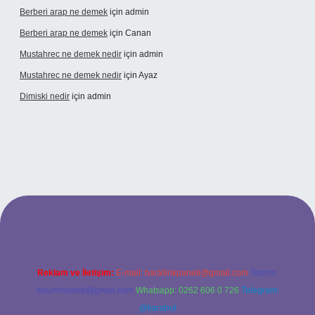
Berberi arap ne demek
için
admin
Berberi arap ne demek
için
Canan
Mustahrec ne demek nedir
için
admin
Mustahrec ne demek nedir
için
Ayaz
Dimiski nedir
için
admin
elexbet güncel adresi
https://tulipbett.net/
Reklam ve İletişim:
E-mail:
backlinkpaneli@gmail.com
Teams:
forumhizmeti@gmail.com
Whatsapp: 0262 606 0 726
Telegram:
@karabul