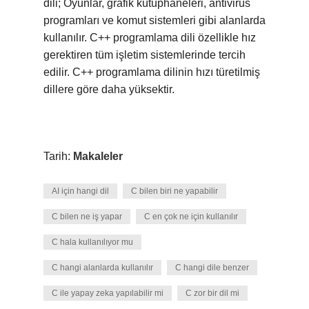
dili; Oyunlar, grafik kütüphaneleri, antivirüs
programları ve komut sistemleri gibi alanlarda
kullanılır. C++ programlama dili özellikle hız
gerektiren tüm işletim sistemlerinde tercih
edilir. C++ programlama dilinin hızı türetilmiş
dillere göre daha yüksektir.
Tarih:
Makaleler
AI için hangi dil
C bilen biri ne yapabilir
C bilen ne iş yapar
C en çok ne için kullanılır
C hala kullanılıyor mu
C hangi alanlarda kullanılır
C hangi dile benzer
C ile yapay zeka yapılabilir mi
C zor bir dil mi